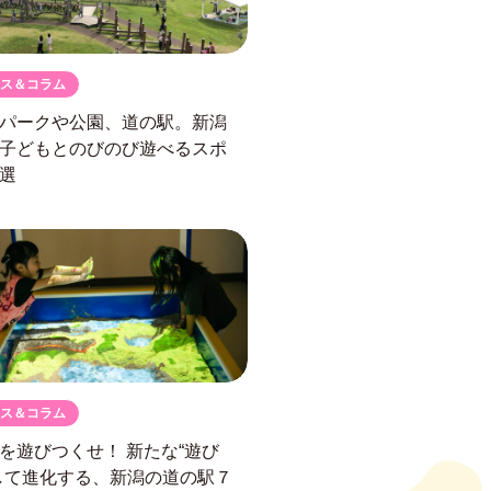
ス＆コラム
パークや公園、道の駅。
新潟
子どもとのびのび遊べるスポ
選
ス＆コラム
駅を遊びつくせ！
新たな“遊び
して進化する、
新潟の道の駅７