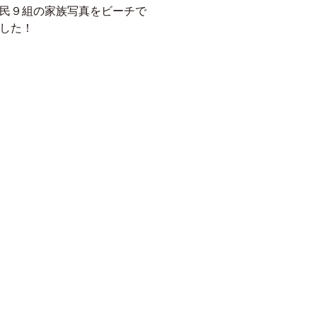
民９組の
家族写真をビーチで
した！