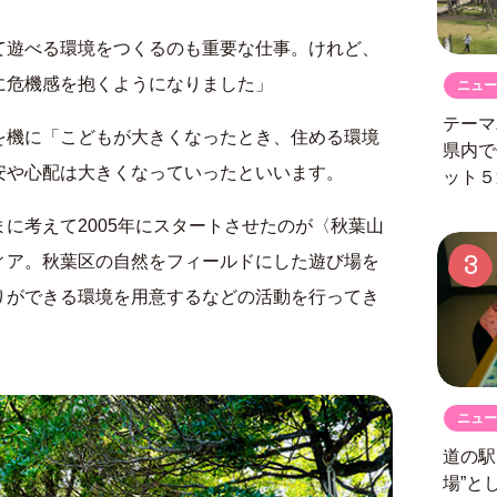
て遊べる環境をつくるのも重要な仕事。けれど、
に危機感を抱くようになりました」
ニュー
テーマ
を機に「こどもが大きくなったとき、住める環境
県内で
安や心配は大きくなっていったといいます。
ット５
に考えて2005年にスタートさせたのが〈秋葉山
3
ィア。秋葉区の自然をフィールドにした遊び場を
りができる環境を用意するなどの活動を行ってき
ニュー
道の
場”と