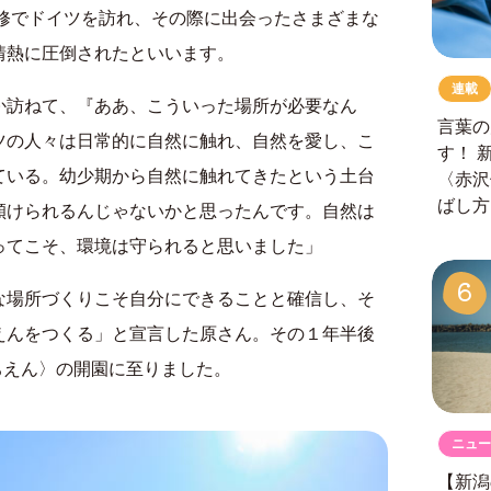
研修でドイツを訪れ、その際に出会ったさまざまな
情熱に圧倒されたといいます。
連載
か訪ねて、『ああ、こういった場所が必要なん
言葉の
ツの人々は日常的に自然に触れ、自然を愛し、こ
す！
ている。幼少期から自然に触れてきたという土台
〈赤沢
ばし方
傾けられるんじゃないかと思ったんです。自然は
ってこそ、環境は守られると思いました」
6
な場所づくりこそ自分にできることと確信し、そ
えんをつくる」と宣言した原さん。その１年半後
ようちえん〉の開園に至りました。
ニュー
【新潟