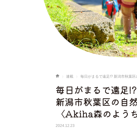
連載
毎日がまるで遠足!? 新潟市秋葉区
毎日がまるで遠足!?
新潟市秋葉区の自
〈Akiha森のようちえ
2024.12.23