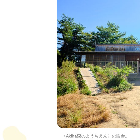
〈Akiha森のようちえん〉の園舎。