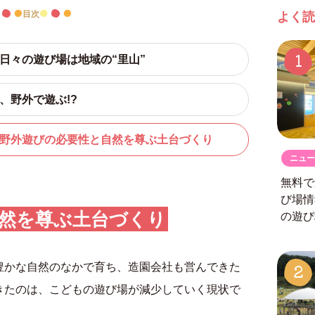
目次
よく読
1
、日々の遊び場は地域の“里山”
も、野外で遊ぶ!?
た、野外遊びの必要性と自然を尊ぶ土台づくり
ニュー
無料で
び場
然を尊ぶ土台づくり
の遊び
2
豊かな自然のなかで育ち、造園会社も営んできた
きたのは、こどもの遊び場が減少していく現状で