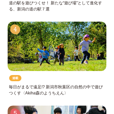
道の駅を遊びつくせ！
新たな“遊び場”として進化す
る、
新潟の道の駅７選
4
連載
毎日がまるで遠足!?
新潟市秋葉区の自然の中で遊び
つくす
〈Akiha森のようちえん〉
5