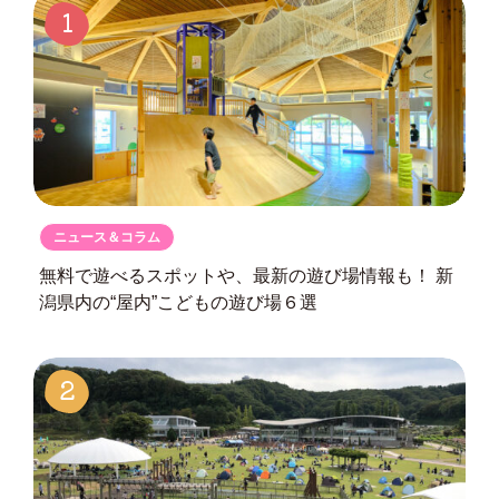
1
ニュース＆コラム
無料で遊べるスポットや、最新の遊び場情報も！
新
潟県内の“屋内”こどもの遊び場６選
2