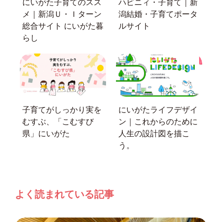
にいがた子育てのスス
ハピニィ・子育て｜新
メ｜新潟Ｕ・Ｉターン
潟結婚・子育てポータ
総合サイト にいがた暮
ルサイト
らし
子育てがしっかり実を
にいがたライフデザイ
むすぶ、「こむすび
ン｜これからのために
県」にいがた
人生の設計図を描こ
う。
よく読まれている記事