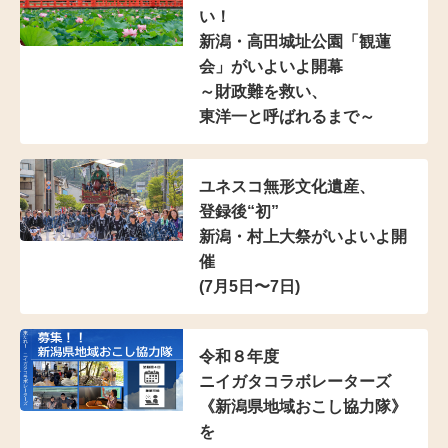
い！
新潟・高田城址公園「観蓮
会」がいよいよ開幕
～財政難を救い、
東洋一と呼ばれるまで～
ユネスコ無形文化遺産、
登録後“初”
新潟・村上大祭がいよいよ開
催
(7月5日〜7日)
令和８年度
ニイガタコラボレーターズ
《新潟県地域おこし協力隊》
を