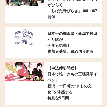
がひらく
「しばた寺びらき」 6/6・6/7
開催
日本一の棚田県・新潟で棚田
守り隊が
今年も始動！
参加者募集、締め切り迫る
【申込締切間近】
日本で唯一きもの工場見学イ
ベント
新潟・十日町の“きもの文
化”を体感する
特別な5日間