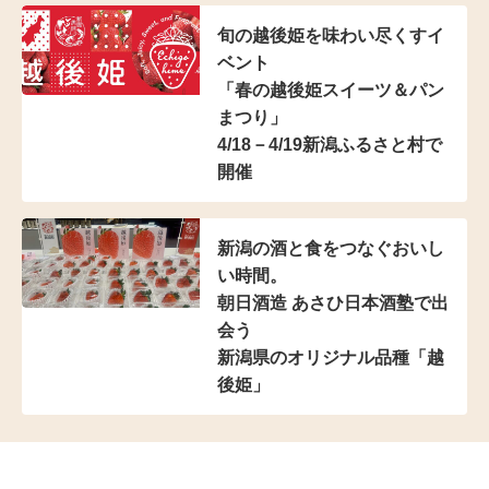
旬の越後姫を味わい尽くすイ
ベント
「春の越後姫スイーツ＆パン
まつり」
4/18－4/19新潟ふるさと村で
開催
新潟の酒と食をつなぐおいし
い時間。
朝日酒造 あさひ日本酒塾で出
会う
新潟県のオリジナル品種「越
後姫」