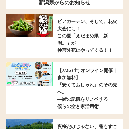
新潟県からのお知らせ
ビアガーデン、そして、花火
大会にも！
この夏「えだまめ県、新
潟。」が
神宮外苑にやってくる！！
【7/25 (土) オンライン開催｜
参加無料】
『安くておしゃれ』のその先
へ。
―街の記憶をリノベする、
僕らの空き家活用術―
夜桜だけじゃない、蓮もすご