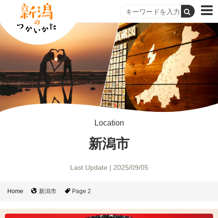
Location
新潟市
Last Update | 2025/09/05
Home
新潟市
Page 2