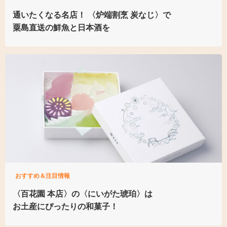
通いたくなる名店！
〈炉端割烹 炭なじ〉で
粟島直送の鮮魚と日本酒を
おすすめ＆注目情報
〈百花園 本店〉の
〈にいがた琥珀〉は
お土産にぴったりの和菓子！