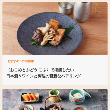
おすすめ＆注目情報
〈おこめとぶどう こふ〉
で堪能したい、
日本酒＆ワインと料理の
斬新なペアリング