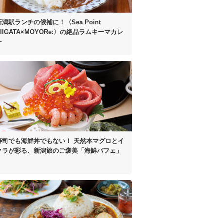
新潟駅ランチの候補に！
〈Sea Point
IIGATA×MOYORe:〉の
絶品ラムキーマカレ
ー
寿司でも海鮮丼でもない！
天然本マグロとイ
クラが彩る、
新潟旅のご褒美「海鮮パフェ」