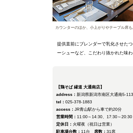
カウンターのほか、小上がりやテーブル席も
提供直前にブレンダーで乳化させたつ
ーシューなど、こだわり抜かれた味わ
【鶏そば 縁道 大通南店】
address：
新潟県新潟市南区大通南5-1139
tel：
025-378-1883
access：
JR青山駅から車で約20分
営業時間：
11:00～14:30、17:30～20:30
定休日：
火曜夜（祝日は営業）
駐車場台数：
11台
席数：
31席