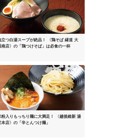
泡立つ白湯スープが絶品！
〈鶏そば 縁道 大
通南店〉の
「鶏つけそば」は
必食の一杯
米粉入り
もっちり麺に大満足！
〈越後維新 湯
沢本店〉の
「辛とんつけ麺」