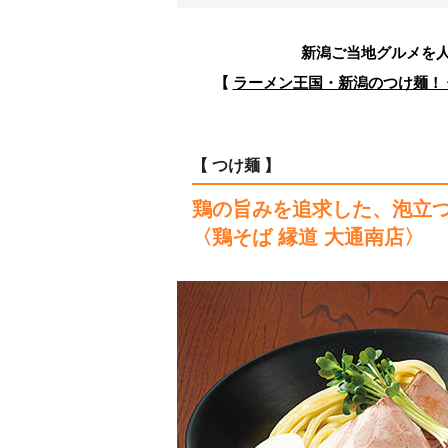
新潟ご当地グルメを
【
ラーメン王国・新潟のつけ麺！
【 つけ麺 】
鶏の旨みを追求した、泡立
〈鶏そば 縁道 大通南店〉