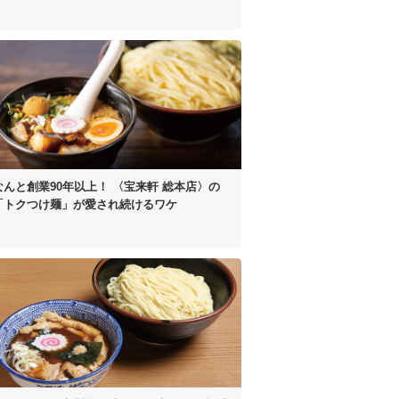
なんと創業90年以上！
〈宝来軒 総本店〉の
「トクつけ麺」が
愛され続けるワケ