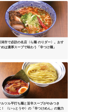
新潟市で必訪の名店
〈ら麺 のりダー〉。
おす
すめは濃厚スープで
味わう「辛つけ麺」
ツルツル平打ち麺と
旨辛スープがやみつき
に！
〈いっとうや〉の
「辛つけめん」の魅力