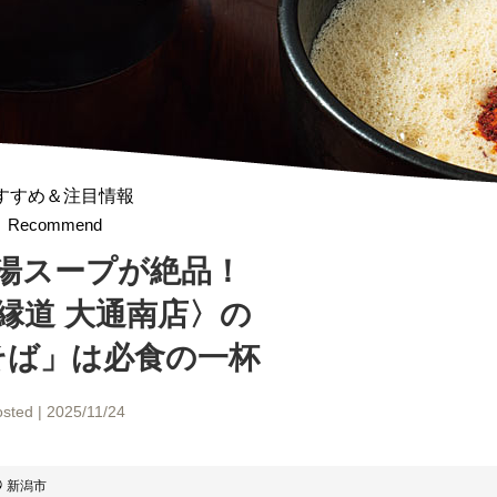
すすめ＆注目情報
Recommend
湯スープが絶品！
縁道 大通南店〉の
そば」は
必食の一杯
sted | 2025/11/24
新潟市