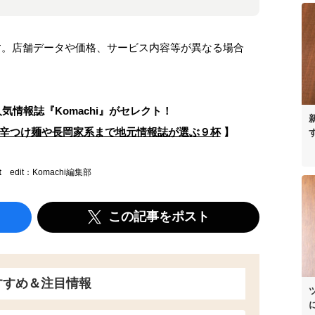
ます。店舗データや価格、サービス内容等が異なる場合
人気情報誌
『Komachi』がセレクト！
 辛つけ麺や長岡家系まで地元情報誌が選ぶ９杯
】
t
edit：Komachi編集部
この記事をポスト
すすめ＆注目情報