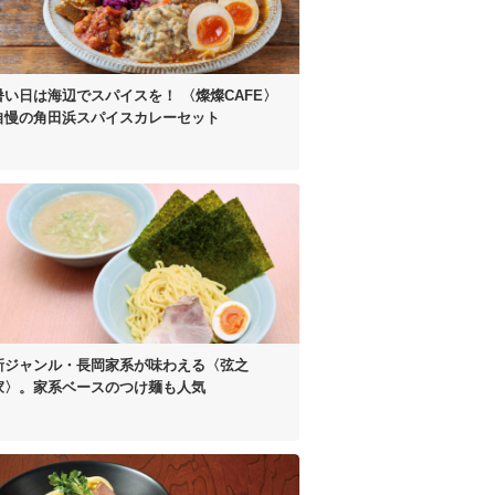
暑い日は海辺でスパイスを！
〈燦燦CAFE〉
自慢の
角田浜スパイスカレーセット
新ジャンル・長岡家系が
味わえる〈弦之
家〉。
家系ベースのつけ麺も人気