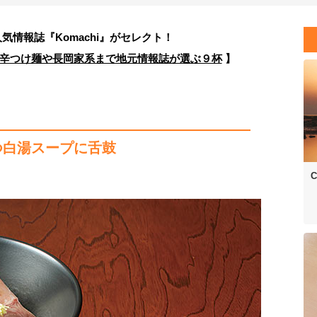
人気情報誌
『Komachi』がセレクト！
 辛つけ麺や長岡家系まで地元情報誌が選ぶ９杯
】
つ白湯スープに舌鼓
C