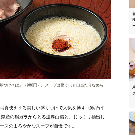
N
鶏つけそば」（980円）。スープは驚くほど口当たりなめら
写真映えする美しい盛りつけで人気を博す〈鶏そば
た県産の鶏ガラからとる濃厚白湯と、じっくり抽出し
ースのまろやかなスープが自慢です。