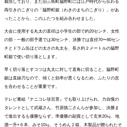
栽培しており、また旧三島町脇野町には江戸時代から伝わる
両引きのこぎりの「脇野町鋸（わきのまちのこぎり）」があ
ったことから、このふたつを組み合わせました。
大会に使用する丸太の直径は小学生の部で約20センチ、女性
の部・一般の部予選では30センチ、決勝では直径70〜80セン
チとドラム缶ほどの太さの丸太を、長さ約２メートルの脇野
町鋸で使い切り落とします。
早く切り落とすコツは丸太に対して直角に切ること。脇野町
鋸は直線刃なので、傾くと効率が悪くなるため、ふたりの息
を合わせることが重要です。
テレビ番組『ナニコレ珍百景』でも取り上げられ、力自慢の
タレントとして武蔵さん、竹原慎二さんらが参加し、決勝ま
で進出するも優勝ならず。準優勝の副賞として玄米20㎏、地
酒一升×６本、みそ10㎏、そうめん２箱、木製品が贈られたそ