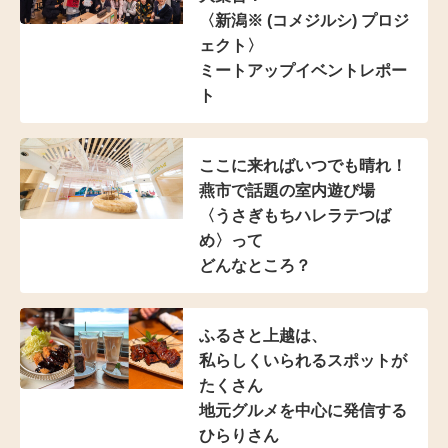
〈新潟※ (コメジルシ)
プロジ
ェクト〉
ミートアップイベントレポー
ト
ここに来ればいつでも晴れ！
燕市で話題の室内遊び場
〈うさぎもちハレラテつば
め〉って
どんなところ？
ふるさと上越は、
私らしくいられる
スポットが
たくさん
地元グルメを中心に発信する
ひらりさん