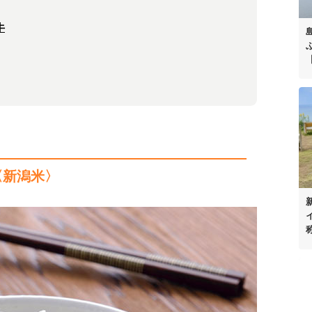
牛
〈新潟米〉