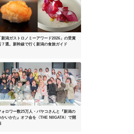
「新潟ガストロノミーアワード2026」
の受賞
店７選。
新幹線で行く新潟の食旅ガイド
フォロワー数25万人・
バヤコさんと
『新潟の
つかいかた』オフ会を
〈THE NIIGATA〉で開
催