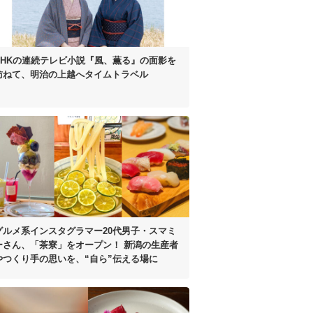
NHKの連続テレビ小説
『風、薫る』の面影を
訪ねて、
明治の上越へタイムトラベル
グルメ系インスタグラマー20代男子・
スマミ
ーさん、「茶寮」をオープン！
新潟の生産者
やつくり手の思いを、
“自ら”伝える場に