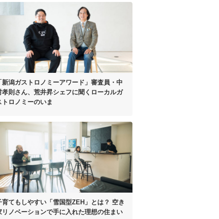
「新潟ガストロノミーアワード」
審査員・中
村孝則さん、
荒井昇シェフに聞く
ローカルガ
ストロノミーのいま
子育てもしやすい
「雪国型ZEH」とは？
空き
家リノベーションで手に入れた
理想の住まい