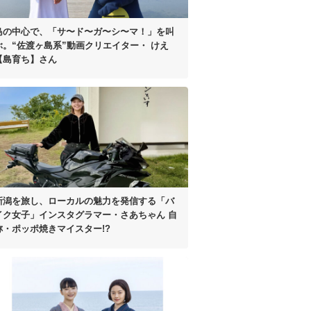
島の中心で、
「サ〜ド〜ガ〜シ〜マ！」を叫
ぶ。
“佐渡ヶ島系”動画クリエイター・
けえ
【島育ち】さん
新潟を旅し、
ローカルの魅力を発信する
「バ
イク女子」インスタグラマー
・さあちゃん
自
称・ポッポ焼きマイスター!?