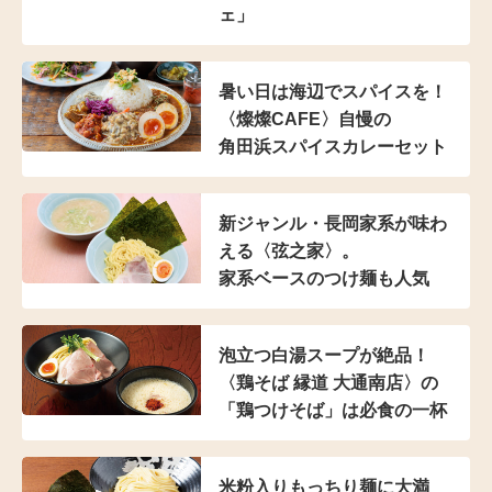
ェ」
暑い日は海辺でスパイスを！
〈燦燦CAFE〉自慢の
角田浜スパイスカレーセット
新ジャンル・長岡家系が
味わ
える〈弦之家〉。
家系ベースのつけ麺も人気
泡立つ白湯スープが絶品！
〈鶏そば 縁道 大通南店〉の
「鶏つけそば」は
必食の一杯
米粉入り
もっちり麺に大満