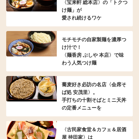
〈宝来軒 総本店〉の
「トクつ
け麺」が
愛され続けるワケ
モチモチの自家製麺を濃厚つ
け汁で！
〈麺香房 ぶしや 本店〉
で味
わう人気つけ麺
蕎麦好き必訪の名店
〈会席そ
ば処 安茂里〉。
手打ちの十割そばと
ミニ天丼
の定番メニューを
〈古民家食堂＆カフェ
＆居酒
屋 持田家〉は