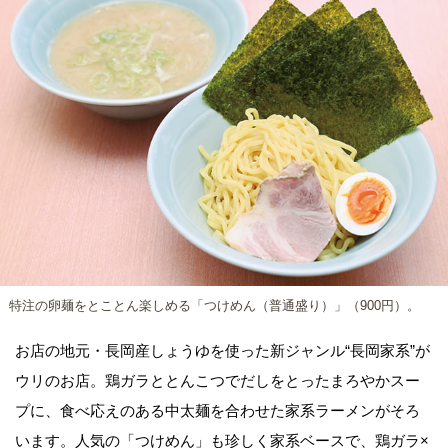
特注の卵麺をとことん楽しめる「つけめん（普通盛り）」（900円）。
お店の地元・長岡産しょうゆを使った新ジャンル“長岡家系”が
ウリのお店。鶏ガラととんこつでだしをとったまろやかスー
プに、食べ応えのある中太麺を合わせた家系ラーメンがそろ
います。人気の「つけめん」も珍しく家系ベースで、鶏ガラ×