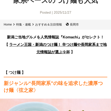
家系ベースのつけ麺も人気
Posted | 2025/11/27
Home
特集・連載
おすすめ＆注目情報
長岡市
新潟ご当地グルメを人気情報誌
『Komachi』がセレクト！
【
ラーメン王国・新潟のつけ麺！ 辛つけ麺や長岡家系まで地
元情報誌が選ぶ９杯
】
【 つけ麺 】
新ジャンル“長岡家系”の味を追求した濃厚つ
け麺〈弦之家〉