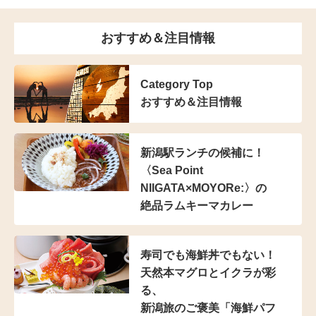
おすすめ＆注目情報
Category Top
おすすめ＆注目情報
新潟駅ランチの候補に！
〈Sea Point
NIIGATA×MOYORe:〉の
絶品ラムキーマカレー
寿司でも海鮮丼でもない！
天然本マグロとイクラが彩
る、
新潟旅のご褒美「海鮮パフ