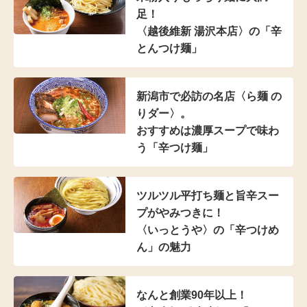
足！
〈越後維新 湯沢本店〉の
「辛
とんつけ麺」
新潟市で必訪の名店
〈ら麺 の
りダー〉。
おすすめは濃厚スープで
味わ
う「辛つけ麺」
ツルツル平打ち麺と
旨辛スー
プがやみつきに！
〈いっとうや〉の
「辛つけめ
ん」の魅力
なんと創業90年以上！