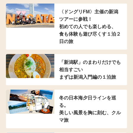
〈ドングリFM〉主催の
新潟
ツアーに参戦！
初めての人でも楽しめる、
食も体験も遊び尽くす
１泊２
日の旅
「新潟駅」のまわりだけでも
相当すごい
まずは新潟入門編の１泊旅
冬の日本海夕日ラインを巡
る。
美しい風景を胸に刻む、クル
マ旅