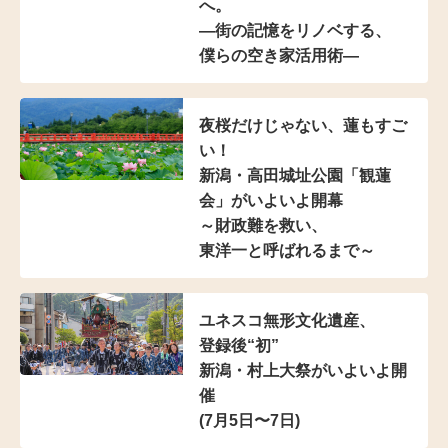
へ。
―街の記憶をリノベする、
僕らの空き家活用術―
夜桜だけじゃない、蓮もすご
い！
新潟・高田城址公園「観蓮
会」がいよいよ開幕
～財政難を救い、
東洋一と呼ばれるまで～
ユネスコ無形文化遺産、
登録後“初”
新潟・村上大祭がいよいよ開
催
(7月5日〜7日)