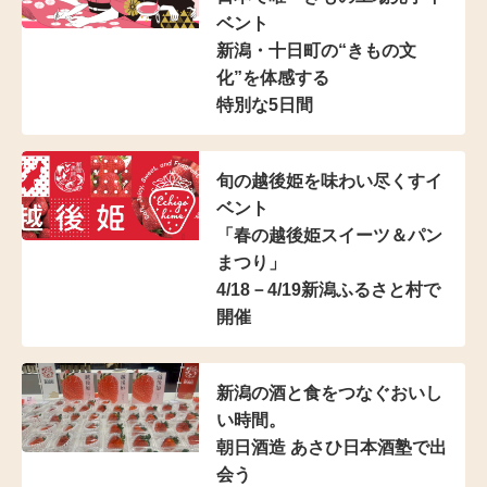
ベント
新潟・十日町の“きもの文
化”を体感する
特別な5日間
旬の越後姫を味わい尽くすイ
ベント
「春の越後姫スイーツ＆パン
まつり」
4/18－4/19新潟ふるさと村で
開催
新潟の酒と食をつなぐおいし
い時間。
朝日酒造 あさひ日本酒塾で出
会う