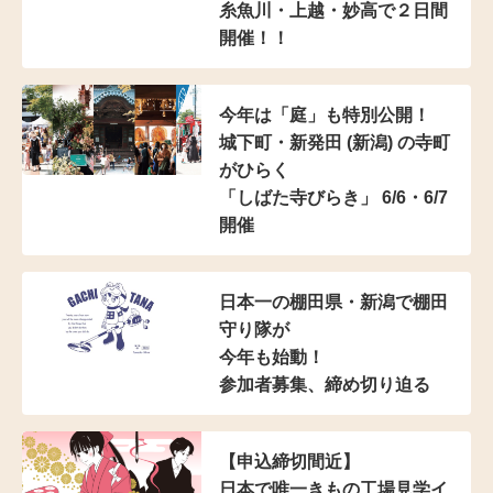
糸魚川・上越・妙高で２日間
開催！！
今年は「庭」も特別公開！
城下町・新発田 (新潟) の寺町
がひらく
「しばた寺びらき」 6/6・6/7
開催
日本一の棚田県・新潟で棚田
守り隊が
今年も始動！
参加者募集、締め切り迫る
【申込締切間近】
日本で唯一きもの工場見学イ