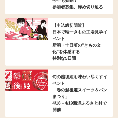
今年も始動！
参加者募集、締め切り迫る
【申込締切間近】
日本で唯一きもの工場見学イ
ベント
新潟・十日町の“きもの文
化”を体感する
特別な5日間
旬の越後姫を味わい尽くすイ
ベント
「春の越後姫スイーツ＆パン
まつり」
4/18－4/19新潟ふるさと村で
開催