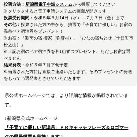
投票方法：
新潟県電子申請システム
から投票してください
※クリックすると電子申請システムの画面が開きます
投票受付期間：
令和５年６月14日（水）～７月７日（金）まで
その他：
投票された方の中から、抽選で「子育てに優しい」お宿の
温泉ペア宿泊券をプレゼント！
※お宿：「割烹の宿 櫻家（弥彦村）」「ひなの宿ちとせ（十日町市
松之山）」
※上記お宿のペア宿泊券を各1組ずつプレゼント。ただしお宿は選
べません
結果発表：
令和５年７月下旬予定
※当選された方には直接ご連絡いたします。そのプレゼントの発送
をもって当選発表とさせていただきます
県公式ホームページでは、より詳細な情報が掲載されていま
す。
↓新潟県公式ホームページ
「子育てに優しい新潟県」ＰＲキャッチフレーズ＆ロゴマー
クの県民投票を実施します！