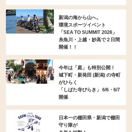
新潟の海から山へ。
環境スポーツイベント
「SEA TO SUMMIT 2026」
糸魚川・上越・妙高で２日間
開催！！
今年は「庭」も特別公開！
城下町・新発田 (新潟) の寺町
がひらく
「しばた寺びらき」 6/6・6/7
開催
日本一の棚田県・新潟で棚田
守り隊が