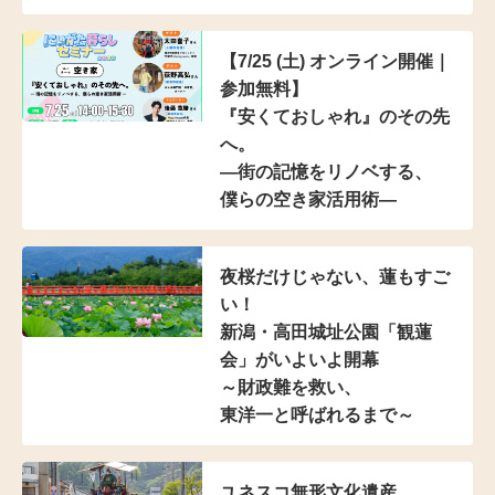
【7/25 (土) オンライン開催｜
参加無料】
『安くておしゃれ』のその先
へ。
―街の記憶をリノベする、
僕らの空き家活用術―
夜桜だけじゃない、蓮もすご
い！
新潟・高田城址公園「観蓮
会」がいよいよ開幕
～財政難を救い、
東洋一と呼ばれるまで～
ユネスコ無形文化遺産、