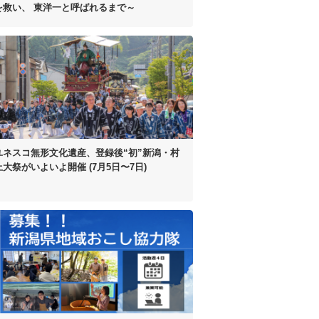
を救い、
東洋一と呼ばれるまで～
ユネスコ無形文化遺産、
登録後“初”
新潟・村
上大祭がいよいよ開催
(7月5日〜7日)