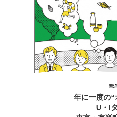
新
年に一度の“
U・I