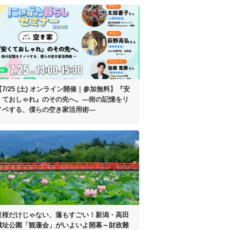
【7/25 (土) オンライン開催｜参加無料】
『安
くておしゃれ』のその先へ。
―街の記憶をリ
ノベする、
僕らの空き家活用術―
夜桜だけじゃない、蓮もすごい！
新潟・高田
城址公園「観蓮会」がいよいよ開幕
～財政難