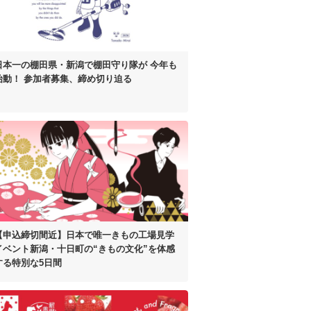
日本一の棚田県・新潟で棚田守り隊が
今年も
始動！
参加者募集、締め切り迫る
【申込締切間近】
日本で唯一きもの工場見学
イベント
新潟・十日町の“きもの文化”を体感
する
特別な5日間