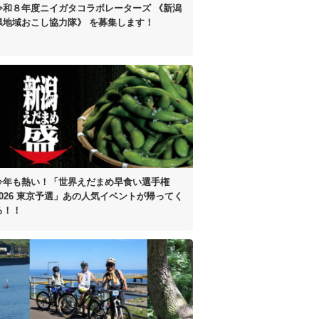
令和８年度
ニイガタコラボレーターズ
《新潟
県地域おこし協力隊》 を
募集します！
今年も熱い！
「世界えだまめ早食い選手権
2026 東京予選」
あの人気イベントが帰ってく
る！！