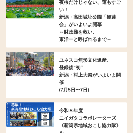
夜桜だけじゃない、蓮もすご
い！
新潟・高田城址公園「観蓮
会」がいよいよ開幕
～財政難を救い、
東洋一と呼ばれるまで～
ユネスコ無形文化遺産、
登録後“初”
新潟・村上大祭がいよいよ開
催
(7月5日〜7日)
令和８年度
ニイガタコラボレーターズ
《新潟県地域おこし協力隊》
を