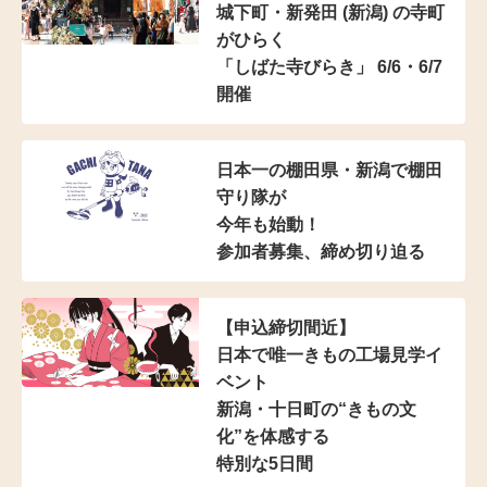
城下町・新発田 (新潟) の寺町
がひらく
「しばた寺びらき」 6/6・6/7
開催
日本一の棚田県・新潟で棚田
守り隊が
今年も始動！
参加者募集、締め切り迫る
【申込締切間近】
日本で唯一きもの工場見学イ
ベント
新潟・十日町の“きもの文
化”を体感する
特別な5日間