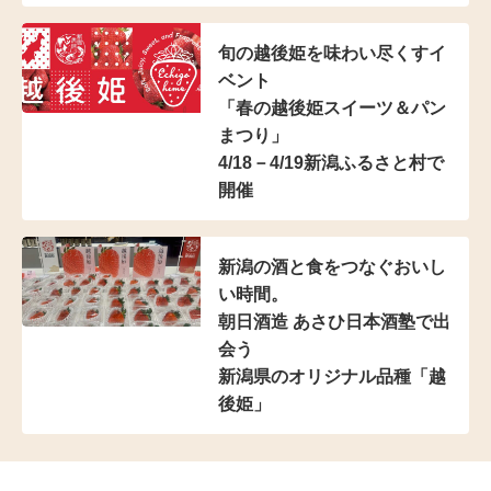
旬の越後姫を味わい尽くすイ
ベント
「春の越後姫スイーツ＆パン
まつり」
4/18－4/19新潟ふるさと村で
開催
新潟の酒と食をつなぐおいし
い時間。
朝日酒造 あさひ日本酒塾で出
会う
新潟県のオリジナル品種「越
後姫」