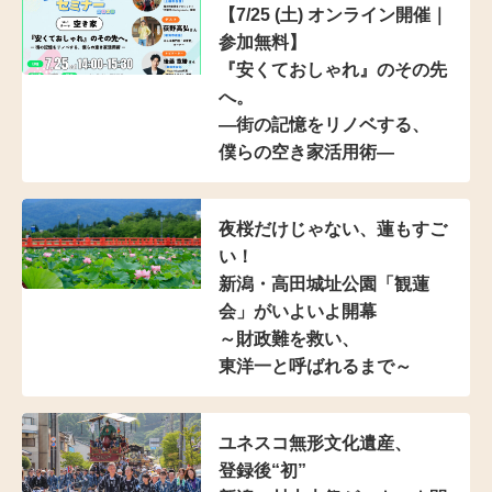
【7/25 (土) オンライン開催｜
参加無料】
『安くておしゃれ』のその先
へ。
―街の記憶をリノベする、
僕らの空き家活用術―
夜桜だけじゃない、蓮もすご
い！
新潟・高田城址公園「観蓮
会」がいよいよ開幕
～財政難を救い、
東洋一と呼ばれるまで～
ユネスコ無形文化遺産、
登録後“初”