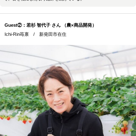
Guest②：若杉 智代子 さん （農×商品開発）
Ichi-Rin苺禀 / 新発田市在住