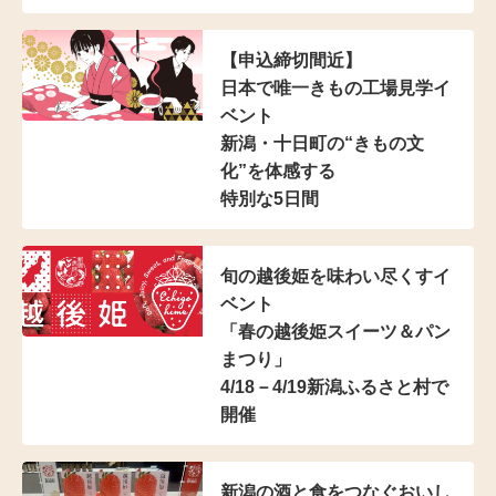
【申込締切間近】
日本で唯一きもの工場見学イ
ベント
新潟・十日町の“きもの文
化”を体感する
特別な5日間
旬の越後姫を味わい尽くすイ
ベント
「春の越後姫スイーツ＆パン
まつり」
4/18－4/19新潟ふるさと村で
開催
新潟の酒と食をつなぐおいし