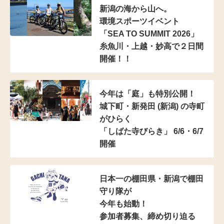
新潟の海から山へ。
環境スポーツイベント
「SEA TO SUMMIT 2026」
糸魚川・上越・妙高で２日間
開催！！
今年は「庭」も特別公開！
城下町・新発田 (新潟) の寺町
がひらく
「しばた寺びらき」 6/6・6/7
開催
日本一の棚田県・新潟で棚田
守り隊が
今年も始動！
参加者募集、締め切り迫る