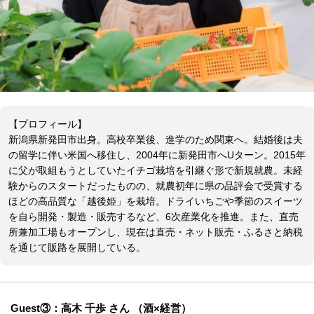
【プロフィール】
新潟県新発田市出身。高校卒業後、進学のため関東へ。結婚後は夫
の留学に伴い米国へ移住し、2004年に新発田市へUターン。2015年
に父が取組もうとしていたイチゴ栽培を引継ぐ形で新規就農。未経
験からのスタートだったものの、就農初年に県の品評会で受賞する
ほどの高品質な「越後姫」を栽培。ドライいちごや季節のスイーツ
を自ら開発・製造・販売するなど、6次産業化を推進。また、直売
所兼加工場もオープンし、現在は直売・ネット販売・ふるさと納税
を通じて販路を展開している。
Guest③：高木 千歩 さん （酒×経営）