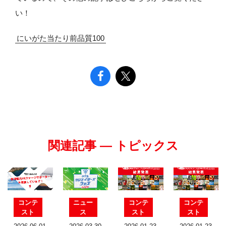
い！
にいがた当たり前品質100
関連記事 — トピックス
コンテ
ニュー
コンテ
コンテ
スト
ス
スト
スト