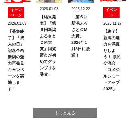
2026.01.03
2025.12.22
キャン
イベン
ペーン
ト
【結果発
「第６回
表】
「第
新潟ふる
2026.01.09
2025.11.27
６回新潟
さとＣＭ
【募集終
【終了】
ふるさと
大賞」
了】「成
新潟の魅
ＣＭ大
2026年1
人の日」
力を深掘
賞」
阿賀
月3日に放
記念企画
りしよ
野市が初
送！
新潟の魅
う！
県民
めてグラ
力再発見
交流会
ンプリを
キャンペ
「コメジ
受賞！
ーンを実
ルシミー
施しま
トアップ
す！
2025」
もっと見る