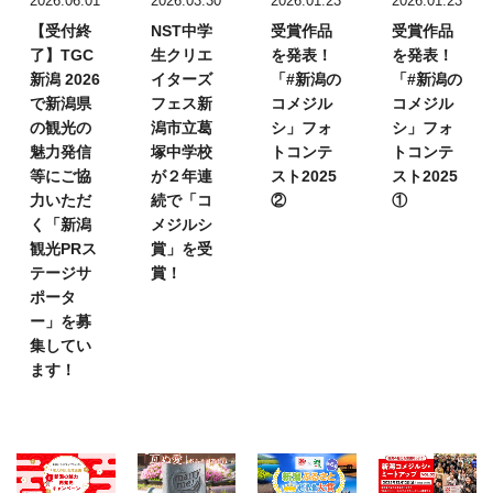
2026.06.01
2026.03.30
2026.01.23
2026.01.23
【受付終
NST中学
受賞作品
受賞作品
了】TGC
生クリエ
を発表！
を発表！
新潟 2026
イターズ
「#新潟の
「#新潟の
で新潟県
フェス
新
コメジル
コメジル
の観光の
潟市立葛
シ」フォ
シ」フォ
魅力発信
塚中学校
トコンテ
トコンテ
等にご協
が２年連
スト2025
スト2025
力いただ
続で「コ
②
①
く「新潟
メジルシ
観光PRス
賞」を受
テージサ
賞！
ポータ
ー」を募
集してい
ます！