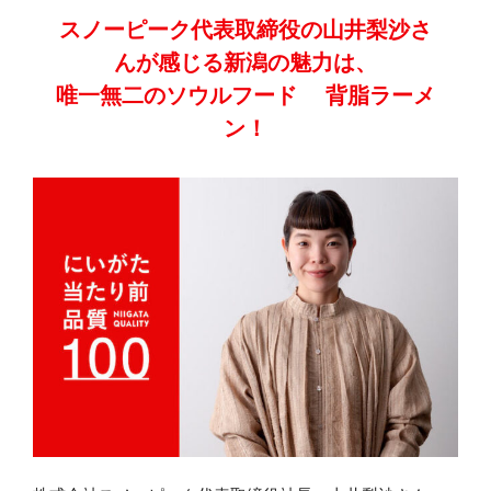
スノーピーク代表取締役の
山井梨沙さ
んが感じる新潟の魅力は、
唯一無二のソウルフード
背脂ラーメ
ン！