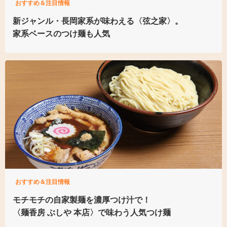
おすすめ＆注目情報
新ジャンル・長岡家系が
味わえる〈弦之家〉。
家系ベースのつけ麺も人気
おすすめ＆注目情報
モチモチの自家製麺を濃厚つけ汁で！
〈麺香房 ぶしや 本店〉
で味わう人気つけ麺