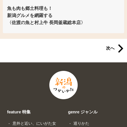
魚も肉も郷土料理も！
新潟グルメを網羅する
〈佐渡の魚と村上牛
長岡釜蔵総本店〉
次へ
feature 特集
genre ジャンル
意外と近い、にいがた女
巡りかた