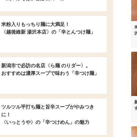
米粉入り
もっちり麺に大満足！
〈越後維新 湯沢本店〉の
「辛とんつけ麺」
新潟市で必訪の名店
〈ら麺 のりダー〉。
おすすめは濃厚スープで
味わう「辛つけ麺」
ツルツル平打ち麺と
旨辛スープがやみつき
に！
〈いっとうや〉の
「辛つけめん」の魅力