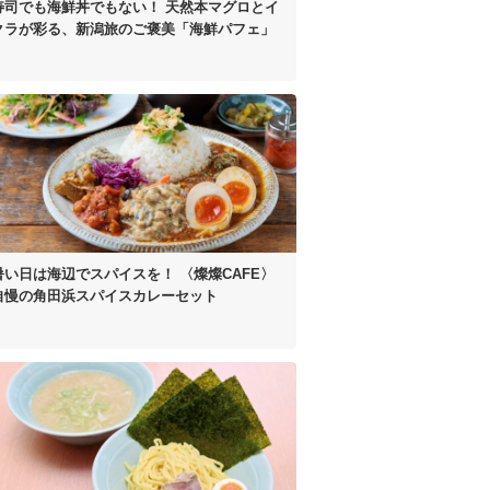
寿司でも海鮮丼でもない！
天然本マグロとイ
クラが彩る、
新潟旅のご褒美「海鮮パフェ」
暑い日は海辺でスパイスを！
〈燦燦CAFE〉
自慢の
角田浜スパイスカレーセット