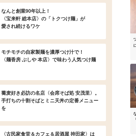
なんと創業90年以上！
〈宝来軒 総本店〉の
「トクつけ麺」が
愛され続けるワケ
モチモチの自家製麺を濃厚つけ汁で！
〈麺香房 ぶしや 本店〉
で味わう人気つけ麺
蕎麦好き必訪の名店
〈会席そば処 安茂里〉。
手打ちの十割そばと
ミニ天丼の定番メニュー
を
〈古民家食堂＆カフェ
＆居酒屋 持田家〉は