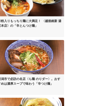
米粉入り
もっちり麺に大満足！
〈越後維新 湯
沢本店〉の
「辛とんつけ麺」
新潟市で必訪の名店
〈ら麺 のりダー〉。
おす
すめは濃厚スープで
味わう「辛つけ麺」