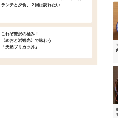
ランチと夕食、２回は訪れたい
これぞ贅沢の極み！
〈めおと岩観光〉で味わう
「天然ブリカツ丼」