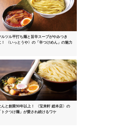
ツルツル平打ち麺と
旨辛スープがやみつき
に！
〈いっとうや〉の
「辛つけめん」の魅力
なんと創業90年以上！
〈宝来軒 総本店〉の
「トクつけ麺」が
愛され続けるワケ