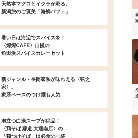
天然本マグロとイクラが彩る、
新潟旅のご褒美「海鮮パフェ」
暑い日は海辺でスパイスを！
〈燦燦CAFE〉自慢の
角田浜スパイスカレーセット
新ジャンル・長岡家系が
味わえる〈弦之
家〉。
家系ベースのつけ麺も人気
泡立つ白湯スープが絶品！
〈鶏そば 縁道 大通南店〉の
「鶏つけそば」は
必食の一杯