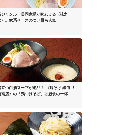
新ジャンル・長岡家系が
味わえる〈弦之
家〉。
家系ベースのつけ麺も人気
泡立つ白湯スープが絶品！
〈鶏そば 縁道 大
通南店〉の
「鶏つけそば」は
必食の一杯