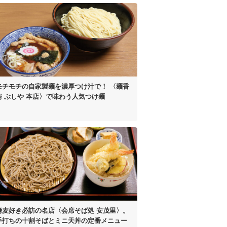
モチモチの自家製麺を濃厚つけ汁で！
〈麺香
房 ぶしや 本店〉
で味わう人気つけ麺
蕎麦好き必訪の名店
〈会席そば処 安茂里〉。
手打ちの十割そばと
ミニ天丼の定番メニュー