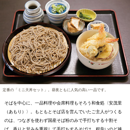
定番の「ミニ天丼セット」。昼夜ともに人気の高い一品です。
そばを中心に、一品料理や会席料理もそろう和食処〈安茂里
（あもり）〉。もともとそば店を営んでいたご主人がつくる
のは、つなぎを使わず国産そば粉のみで手打ちする十割そ
ば。香りと甘みを重視して手打ちするそばは、程良いのど越