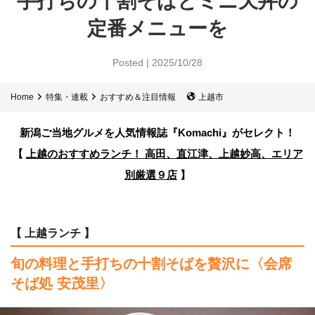
手打ちの十割そばと
ミニ天丼の
定番メニューを
Posted | 2025/10/28
Home
特集・連載
おすすめ＆注目情報
上越市
新潟ご当地グルメを人気情報誌
『Komachi』がセレクト！
【
上越のおすすめランチ！ 高田、直江津、上越妙高、エリア
別厳選９店
】
【 上越ランチ 】
旬の料理と手打ちの十割そばを贅沢に
〈会席
そば処 安茂里〉