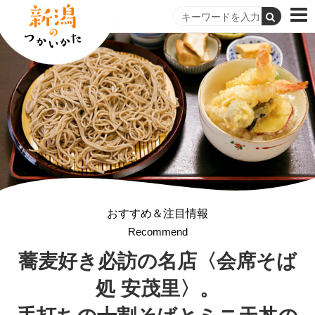
おすすめ＆注目情報
Recommend
蕎麦好き必訪の名店
〈会席そば
処 安茂里〉。