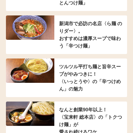
とんつけ麺」
新潟市で必訪の名店
〈ら麺 の
りダー〉。
おすすめは濃厚スープで
味わ
う「辛つけ麺」
ツルツル平打ち麺と
旨辛スー
プがやみつきに！
〈いっとうや〉の
「辛つけめ
ん」の魅力
なんと創業90年以上！
〈宝来軒 総本店〉の
「トクつ
け麺」が
愛され続けるワケ