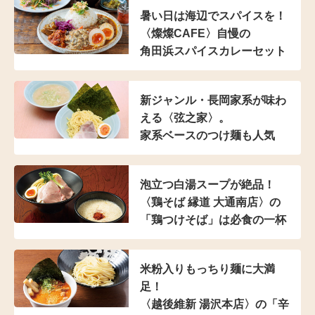
暑い日は海辺でスパイスを！
〈燦燦CAFE〉自慢の
角田浜スパイスカレーセット
新ジャンル・長岡家系が
味わ
える〈弦之家〉。
家系ベースのつけ麺も人気
泡立つ白湯スープが絶品！
〈鶏そば 縁道 大通南店〉の
「鶏つけそば」は
必食の一杯
米粉入り
もっちり麺に大満
足！
〈越後維新 湯沢本店〉の
「辛