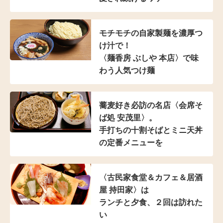
モチモチの自家製麺を濃厚つ
け汁で！
〈麺香房 ぶしや 本店〉
で味
わう人気つけ麺
蕎麦好き必訪の名店
〈会席そ
ば処 安茂里〉。
手打ちの十割そばと
ミニ天丼
の定番メニューを
〈古民家食堂＆カフェ
＆居酒
屋 持田家〉は
ランチと夕食、２回は訪れた
い