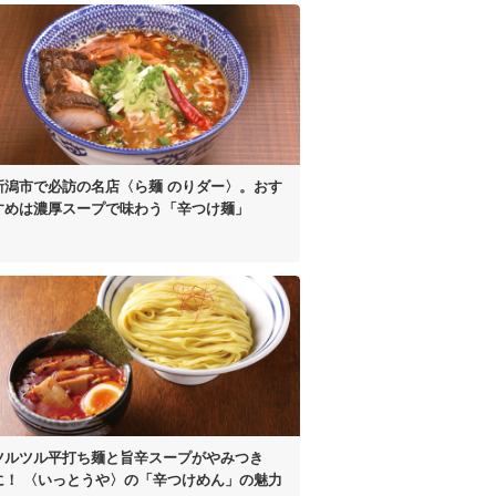
新潟市で必訪の名店
〈ら麺 のりダー〉。
おす
すめは濃厚スープで
味わう「辛つけ麺」
ツルツル平打ち麺と
旨辛スープがやみつき
に！
〈いっとうや〉の
「辛つけめん」の魅力