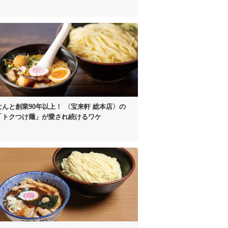
なんと創業90年以上！
〈宝来軒 総本店〉の
「トクつけ麺」が
愛され続けるワケ