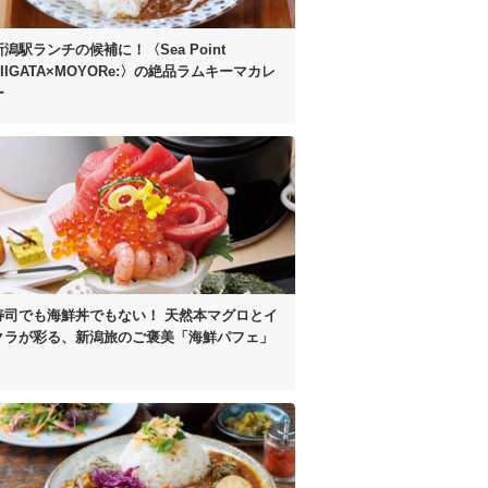
新潟駅ランチの候補に！
〈Sea Point
IIGATA×MOYORe:〉の
絶品ラムキーマカレ
ー
寿司でも海鮮丼でもない！
天然本マグロとイ
クラが彩る、
新潟旅のご褒美「海鮮パフェ」