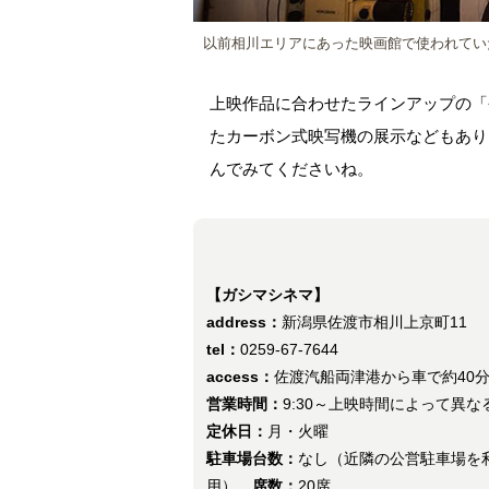
以前相川エリアにあった映画館で使われてい
上映作品に合わせたラインアップの「
たカーボン式映写機の展示などもあり
んでみてくださいね。
【ガシマシネマ】
address：
新潟県佐渡市相川上京町11
tel：
0259-67-7644
access：
佐渡汽船両津港から車で約40
営業時間：
9:30～上映時間によって異な
定休日：
月・火曜
駐車場台数：
なし（近隣の公営駐車場を
用）
席数：
20席