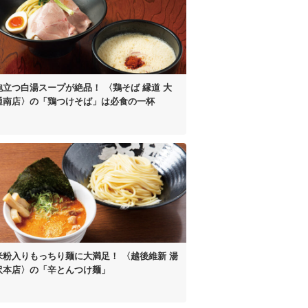
泡立つ白湯スープが絶品！
〈鶏そば 縁道 大
通南店〉の
「鶏つけそば」は
必食の一杯
米粉入り
もっちり麺に大満足！
〈越後維新 湯
沢本店〉の
「辛とんつけ麺」