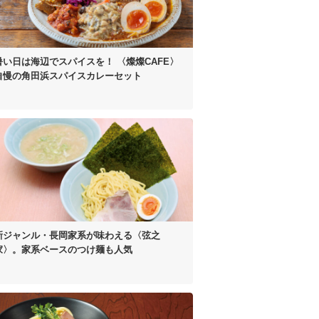
暑い日は海辺でスパイスを！
〈燦燦CAFE〉
自慢の
角田浜スパイスカレーセット
新ジャンル・長岡家系が
味わえる〈弦之
家〉。
家系ベースのつけ麺も人気