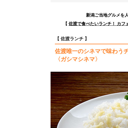
新潟ご当地グルメを
【
佐渡で食べたいランチ！ カフ
【 佐渡ランチ 】
佐渡唯一のシネマで味わう
〈ガシマシネマ〉