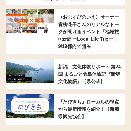
〈おむすびのいえ〉オーナー
青柳花子さんのリアルなトー
クが聞けるイベント「地域旅
× 新潟 ーLocal Life Tripー」
9/19都内で開催
新潟・文化体験リポート 第24
回 まるごと粟島体験記『新潟
文化物語』【県公式】
『たびきち』ローカルの視点
から最新情報を紹介！【新潟
県観光協会】