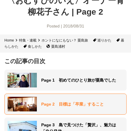
〈おむすびのいえ〉オーナー
青
柳花子さん | Page 2
Posted | 2018/08/31
Home
特集・連載
ホントになにもない？ 粟島旅
巡りかた
暮
らしかた
食しかた
粟島浦村
この記事の目次
Page 1 初めてのひとり旅が粟島でした
Page 2 目標は「卒業」すること
Page 3 島で見つけた「贅沢」、魅力は