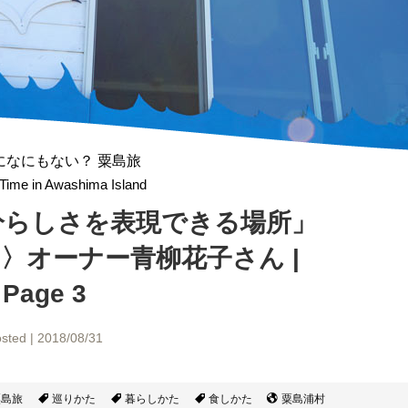
になにもない？ 粟島旅
Time in Awashima Island
分らしさを表現できる場所」
〉オーナー
青柳花子さん |
Page 3
sted | 2018/08/31
粟島旅
巡りかた
暮らしかた
食しかた
粟島浦村