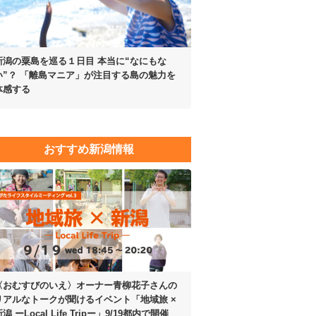
新潟の粟島を巡る１日目
本当に“なにもな
い”？
「離島マニア」が注目する
島の魅力を
体感する
おすすめ新潟情報
〈おむすびのいえ〉オーナー青柳花子さんの
リアルなトークが聞けるイベント「地域旅 ×
潟 ーLocal Life Tripー」9/19都内で開催