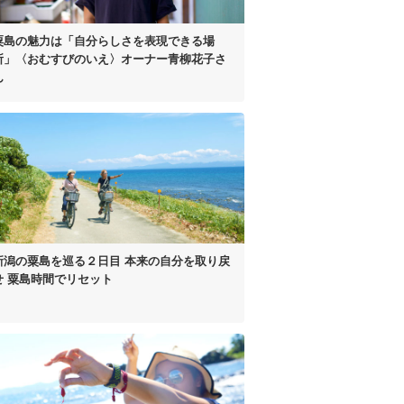
粟島の魅力は
「自分らしさを表現できる場
所」
〈おむすびのいえ〉オーナー
青柳花子さ
ん
新潟の粟島を巡る２日目
本来の自分を取り戻
せ
粟島時間でリセット