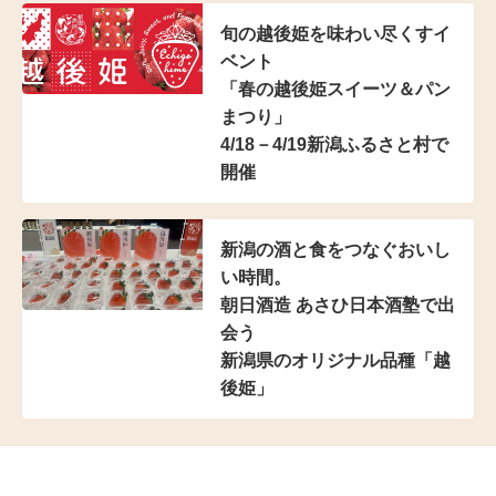
旬の越後姫を味わい尽くすイ
ベント
「春の越後姫スイーツ＆パン
まつり」
4/18－4/19新潟ふるさと村で
開催
新潟の酒と食をつなぐおいし
い時間。
朝日酒造 あさひ日本酒塾で出
会う
新潟県のオリジナル品種「越
後姫」