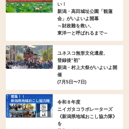
い！
新潟・高田城址公園「観蓮
会」がいよいよ開幕
～財政難を救い、
東洋一と呼ばれるまで～
ユネスコ無形文化遺産、
登録後“初”
新潟・村上大祭がいよいよ開
催
(7月5日〜7日)
令和８年度
ニイガタコラボレーターズ
《新潟県地域おこし協力隊》
を