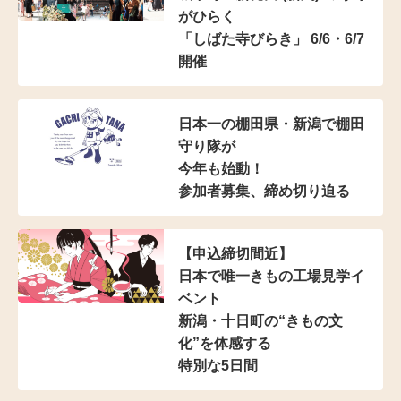
がひらく
「しばた寺びらき」 6/6・6/7
開催
日本一の棚田県・新潟で棚田
守り隊が
今年も始動！
参加者募集、締め切り迫る
【申込締切間近】
日本で唯一きもの工場見学イ
ベント
新潟・十日町の“きもの文
化”を体感する
特別な5日間