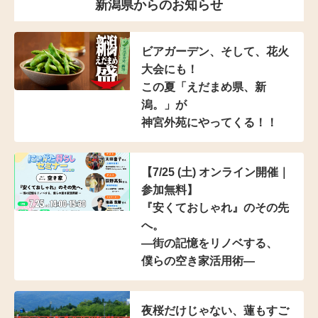
新潟県からのお知らせ
ビアガーデン、そして、花火
大会にも！
この夏「えだまめ県、新
潟。」が
神宮外苑にやってくる！！
【7/25 (土) オンライン開催｜
参加無料】
『安くておしゃれ』のその先
へ。
―街の記憶をリノベする、
僕らの空き家活用術―
夜桜だけじゃない、蓮もすご