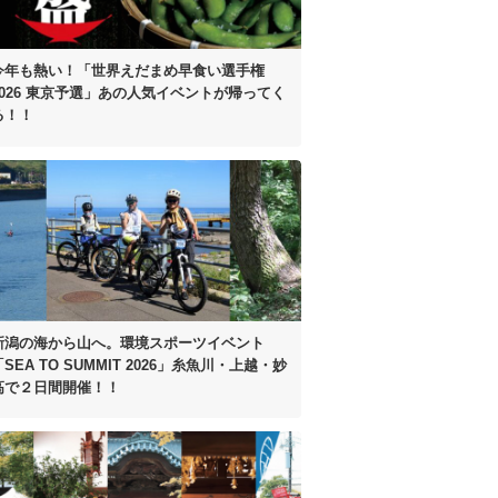
今年も熱い！
「世界えだまめ早食い選手権
2026 東京予選」
あの人気イベントが帰ってく
る！！
新潟の海から山へ。
環境スポーツイベント
SEA TO SUMMIT 2026」
糸魚川・上越・妙
高で２日間開催！！