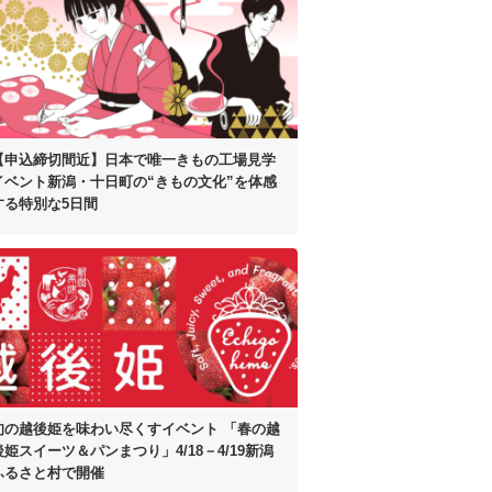
【申込締切間近】
日本で唯一きもの工場見学
イベント
新潟・十日町の“きもの文化”を体感
する
特別な5日間
旬の越後姫を味わい尽くすイベント
「春の越
後姫スイーツ＆パンまつり」
4/18－4/19新潟
ふるさと村で開催