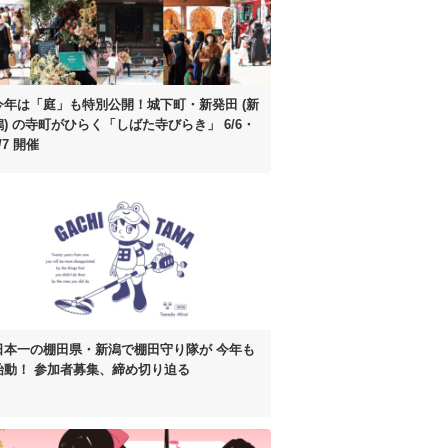
今年は「庭」も特別公開！
城下町・新発田 (新
潟) の寺町がひらく
「しばた寺びらき」 6/6・
/7 開催
日本一の棚田県・新潟で棚田守り隊が
今年も
始動！
参加者募集、締め切り迫る