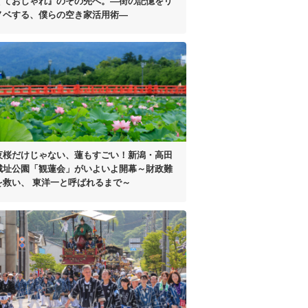
くておしゃれ』のその先へ。
―街の記憶をリ
ノベする、
僕らの空き家活用術―
夜桜だけじゃない、蓮もすごい！
新潟・高田
城址公園「観蓮会」がいよいよ開幕
～財政難
を救い、
東洋一と呼ばれるまで～