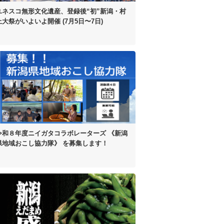
ユネスコ無形文化遺産、
登録後“初”
新潟・村
上大祭がいよいよ開催
(7月5日〜7日)
令和８年度
ニイガタコラボレーターズ
《新潟
県地域おこし協力隊》 を
募集します！