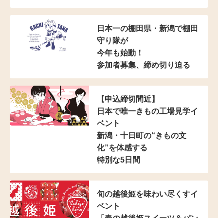
日本一の棚田県・新潟で棚田
守り隊が
今年も始動！
参加者募集、締め切り迫る
【申込締切間近】
日本で唯一きもの工場見学イ
ベント
新潟・十日町の“きもの文
化”を体感する
特別な5日間
旬の越後姫を味わい尽くすイ
ベント