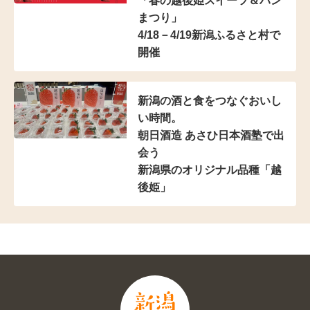
「春の越後姫スイーツ＆パン
まつり」
4/18－4/19新潟ふるさと村で
開催
新潟の酒と食をつなぐおいし
い時間。
朝日酒造 あさひ日本酒塾で出
会う
新潟県のオリジナル品種「越
後姫」