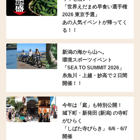
「世界えだまめ早食い選手権
2026 東京予選」
あの人気イベントが帰ってく
る！！
新潟の海から山へ。
環境スポーツイベント
「SEA TO SUMMIT 2026」
糸魚川・上越・妙高で２日間
開催！！
今年は「庭」も特別公開！
城下町・新発田 (新潟) の寺町
がひらく
「しばた寺びらき」 6/6・6/7
開催