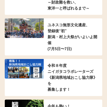
～財政難を救い、
東洋一と呼ばれるまで～
ユネスコ無形文化遺産、
登録後“初”
新潟・村上大祭がいよいよ開
催
(7月5日〜7日)
令和８年度
ニイガタコラボレーターズ
《新潟県地域おこし協力隊》
を
募集します！
今年も熱い！