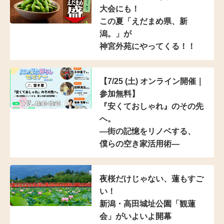
大会にも！
この夏「えだまめ県、新
潟。」が
神宮外苑にやってくる！！
【7/25 (土) オンライン開催｜
参加無料】
『安くておしゃれ』のその先
へ。
―街の記憶をリノベする、
僕らの空き家活用術―
夜桜だけじゃない、蓮もすご
い！
新潟・高田城址公園「観蓮
会」がいよいよ開幕