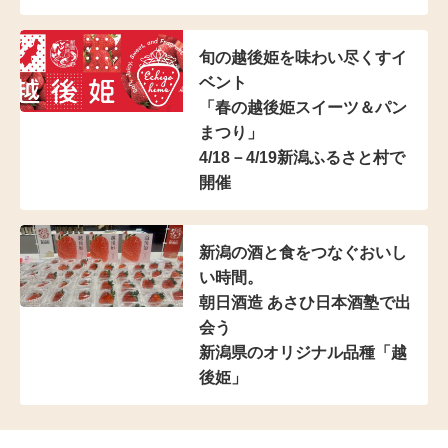
旬の越後姫を味わい尽くすイ
ベント
「春の越後姫スイーツ＆パン
まつり」
4/18－4/19新潟ふるさと村で
開催
新潟の酒と食をつなぐおいし
い時間。
朝日酒造 あさひ日本酒塾で出
会う
新潟県のオリジナル品種「越
後姫」