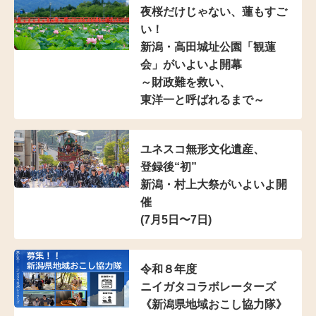
夜桜だけじゃない、蓮もすご
い！
新潟・高田城址公園「観蓮
会」がいよいよ開幕
～財政難を救い、
東洋一と呼ばれるまで～
ユネスコ無形文化遺産、
登録後“初”
新潟・村上大祭がいよいよ開
催
(7月5日〜7日)
令和８年度
ニイガタコラボレーターズ
《新潟県地域おこし協力隊》