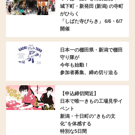
城下町・新発田 (新潟) の寺町
がひらく
「しばた寺びらき」 6/6・6/7
開催
日本一の棚田県・新潟で棚田
守り隊が
今年も始動！
参加者募集、締め切り迫る
【申込締切間近】
日本で唯一きもの工場見学イ
ベント
新潟・十日町の“きもの文
化”を体感する
特別な5日間