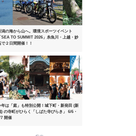
新潟の海から山へ。
環境スポーツイベント
SEA TO SUMMIT 2026」
糸魚川・上越・妙
高で２日間開催！！
今年は「庭」も特別公開！
城下町・新発田 (新
潟) の寺町がひらく
「しばた寺びらき」 6/6・
/7 開催