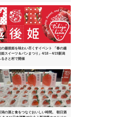
旬の越後姫を味わい尽くすイベント
「春の越
後姫スイーツ＆パンまつり」
4/18－4/19新潟
ふるさと村で開催
新潟の酒と食をつなぐおいしい時間。
朝日酒