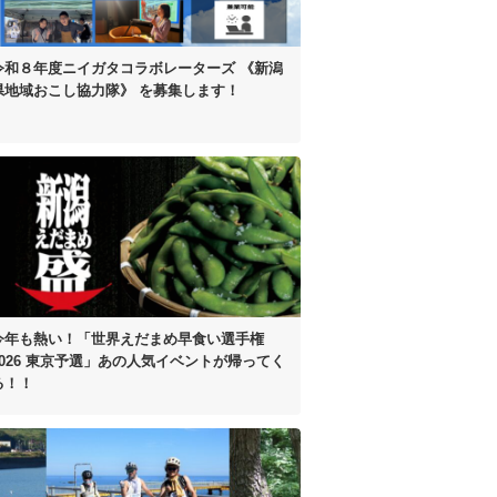
令和８年度
ニイガタコラボレーターズ
《新潟
県地域おこし協力隊》 を
募集します！
今年も熱い！
「世界えだまめ早食い選手権
2026 東京予選」
あの人気イベントが帰ってく
る！！