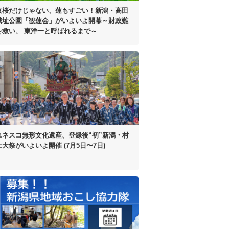
夜桜だけじゃない、蓮もすごい！
新潟・高田
城址公園「観蓮会」がいよいよ開幕
～財政難
を救い、
東洋一と呼ばれるまで～
ユネスコ無形文化遺産、
登録後“初”
新潟・村
上大祭がいよいよ開催
(7月5日〜7日)