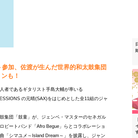
ト参加、佐渡が生んだ世界的和太鼓集団
ョンも！
人者であるギタリスト手島大輔が率いる
”SESSIONS の元晴(SAX)をはじめとした全11組のジャ
鼓集団「鼓童」が、ジェンベ・マスターのセネガル
ートバンド「Afro Begue」らとコラボレーショ
シマユメ～Island Dream～」を披露し、ジャン