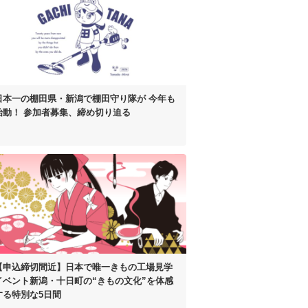
日本一の棚田県・新潟で棚田守り隊が
今年も
始動！
参加者募集、締め切り迫る
【申込締切間近】
日本で唯一きもの工場見学
イベント
新潟・十日町の“きもの文化”を体感
する
特別な5日間