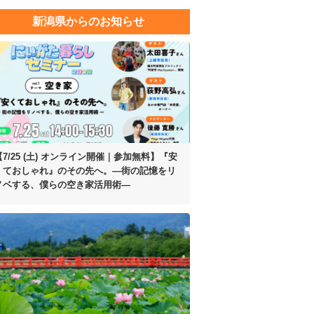
新潟県からのお知らせ
【7/25 (土) オンライン開催｜参加無料】
『安
くておしゃれ』のその先へ。
―街の記憶をリ
ノベする、
僕らの空き家活用術―