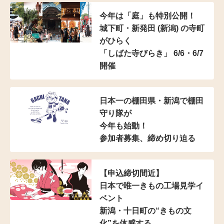
今年は「庭」も特別公開！
城下町・新発田 (新潟) の寺町
がひらく
「しばた寺びらき」 6/6・6/7
開催
日本一の棚田県・新潟で棚田
守り隊が
今年も始動！
参加者募集、締め切り迫る
【申込締切間近】
日本で唯一きもの工場見学イ
ベント
新潟・十日町の“きもの文
化”を体感する