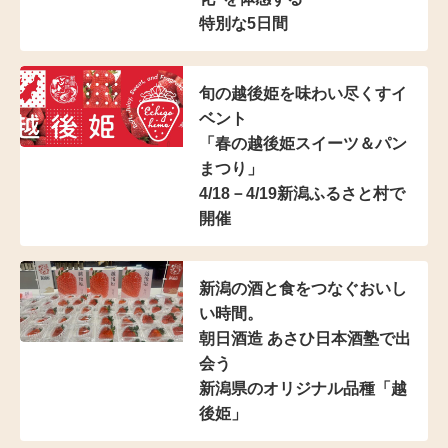
特別な5日間
旬の越後姫を味わい尽くすイ
ベント
「春の越後姫スイーツ＆パン
まつり」
4/18－4/19新潟ふるさと村で
開催
新潟の酒と食をつなぐおいし
い時間。
朝日酒造 あさひ日本酒塾で出
会う
新潟県のオリジナル品種「越
後姫」