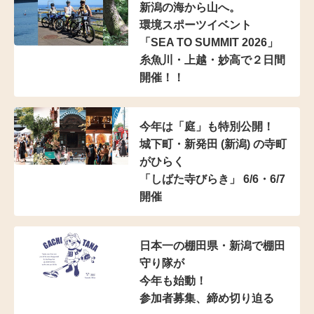
新潟の海から山へ。
環境スポーツイベント
「SEA TO SUMMIT 2026」
糸魚川・上越・妙高で２日間
開催！！
今年は「庭」も特別公開！
城下町・新発田 (新潟) の寺町
がひらく
「しばた寺びらき」 6/6・6/7
開催
日本一の棚田県・新潟で棚田
守り隊が
今年も始動！
参加者募集、締め切り迫る