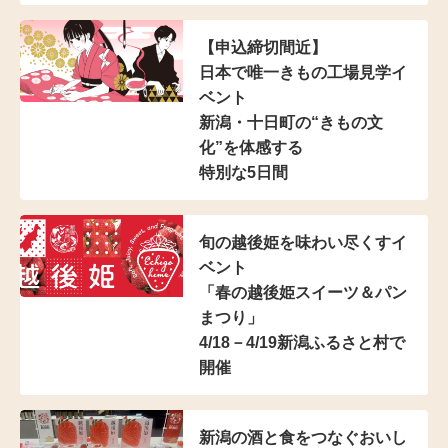
【申込締切間近】
日本で唯一きもの工場見学イ
ベント
新潟・十日町の“きもの文
化”を体感する
特別な5日間
旬の越後姫を味わい尽くすイ
ベント
「春の越後姫スイーツ＆パン
まつり」
4/18－4/19新潟ふるさと村で
開催
新潟の酒と食をつなぐおいし