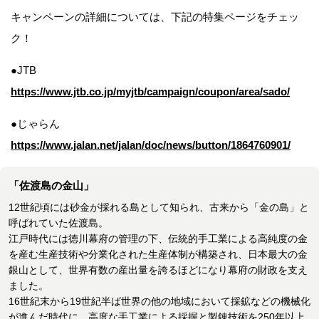
キャンペーンの詳細については、下記の特集ページをチェッ
ク！
●JTB
https://www.jtb.co.jp/myjtb/campaign/coupon/area/sado/
●じゃらん
https://www.jalan.net/jalan/doc/news/button/1864760901/
「佐渡島の金山」
12世紀頃には砂金が採れる島として知られ、古来から「金の島」と
呼ばれていた佐渡島。
江戸時代には徳川幕府の管理の下、伝統的手工業による高純度の金
を産む生産技術や分業化された生産体制が構築され、日本最大の金
銀山として、世界有数の産出量を誇るほどになり幕府の財政を支え
ました。
16世紀末から19世紀半ば世界の他の地域において採鉱などの機械化
が進んだ時代に、高度な手工業による採掘と製錬技術を250年以上