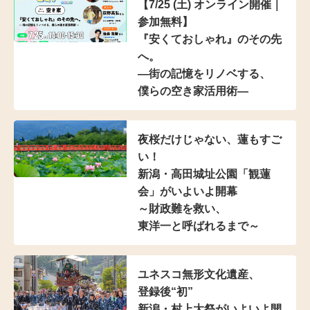
【7/25 (土) オンライン開催｜
参加無料】
『安くておしゃれ』のその先
へ。
―街の記憶をリノベする、
僕らの空き家活用術―
夜桜だけじゃない、蓮もすご
い！
新潟・高田城址公園「観蓮
会」がいよいよ開幕
～財政難を救い、
東洋一と呼ばれるまで～
ユネスコ無形文化遺産、
登録後“初”
新潟・村上大祭がいよいよ開