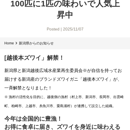
100匹に1匹の味わいで人気上
昇中
Posted | 2025/11/07
Home
新潟県からのお知らせ
[越後本ズワイ」解禁！
新潟県と新潟越後広域水産業再生委員会※が自信を持ってお
届けする新潟産のブランドズワイガニ「越後本ズワイ」が、
一斉解禁となりました！
※ 漁村の活性化を目的に、越後側の漁村（村上市、新潟市、長岡市、出雲崎
町、柏崎市、上越市、糸魚川市、粟島浦村）が連携して設立した組織。
今年は全国的に豊漁！
お得に食卓に届き、ズワイを身近に味わえる