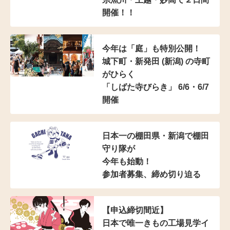
開催！！
今年は「庭」も特別公開！
城下町・新発田 (新潟) の寺町
がひらく
「しばた寺びらき」 6/6・6/7
開催
日本一の棚田県・新潟で棚田
守り隊が
今年も始動！
参加者募集、締め切り迫る
【申込締切間近】
日本で唯一きもの工場見学イ