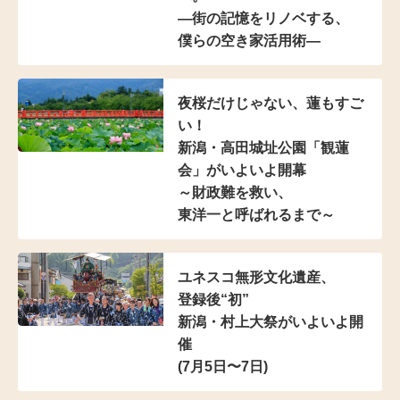
―街の記憶をリノベする、
僕らの空き家活用術―
夜桜だけじゃない、蓮もすご
い！
新潟・高田城址公園「観蓮
会」がいよいよ開幕
～財政難を救い、
東洋一と呼ばれるまで～
ユネスコ無形文化遺産、
登録後“初”
新潟・村上大祭がいよいよ開
催
(7月5日〜7日)