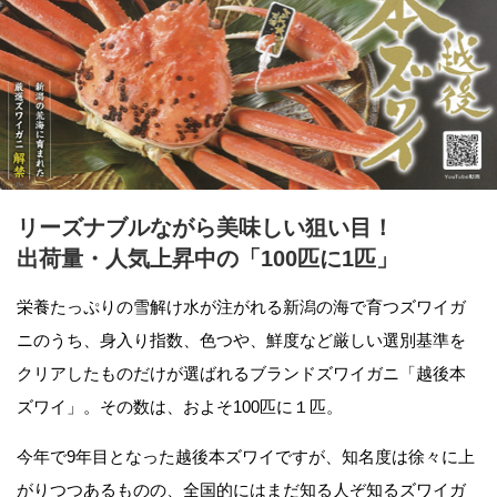
リーズナブルながら美味しい狙い目！
出荷量・人気上昇中の「100匹に1匹」
栄養たっぷりの雪解け水が注がれる新潟の海で育つズワイガ
ニのうち、身入り指数、色つや、鮮度など厳しい選別基準を
クリアしたものだけが選ばれるブランドズワイガニ「越後本
ズワイ」。その数は、およそ100匹に１匹。
今年で9年目となった越後本ズワイですが、知名度は徐々に上
がりつつあるものの、全国的にはまだ知る人ぞ知るズワイガ