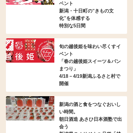
ベント
新潟・十日町の“きもの文
化”を体感する
特別な5日間
旬の越後姫を味わい尽くすイ
ベント
「春の越後姫スイーツ＆パン
まつり」
4/18－4/19新潟ふるさと村で
開催
新潟の酒と食をつなぐおいし
い時間。
朝日酒造 あさひ日本酒塾で出
会う