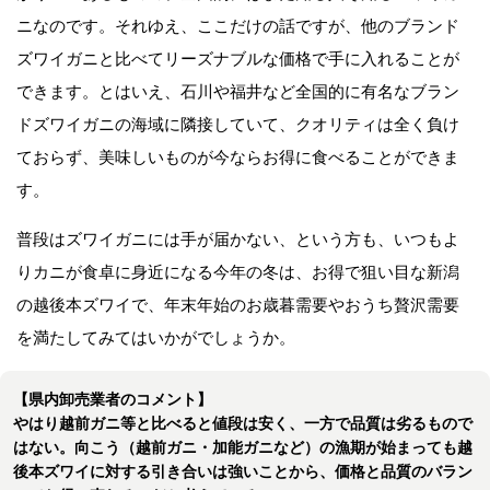
ニなのです。それゆえ、ここだけの話ですが、他のブランド
ズワイガニと比べてリーズナブルな価格で手に入れることが
できます。とはいえ、石川や福井など全国的に有名なブラン
ドズワイガニの海域に隣接していて、クオリティは全く負け
ておらず、美味しいものが今ならお得に食べることができま
す。
普段はズワイガニには手が届かない、という方も、いつもよ
りカニが食卓に身近になる今年の冬は、お得で狙い目な新潟
の越後本ズワイで、年末年始のお歳暮需要やおうち贅沢需要
を満たしてみてはいかがでしょうか。
【県内卸売業者のコメント】
やはり越前ガニ等と比べると値段は安く、一方で品質は劣るもので
はない。向こう（越前ガニ・加能ガニなど）の漁期が始まっても越
後本ズワイに対する引き合いは強いことから、価格と品質のバラン