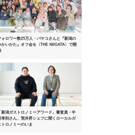
フォロワー数25万人・
バヤコさんと
『新潟の
つかいかた』オフ会を
〈THE NIIGATA〉で開
催
「新潟ガストロノミーアワード」
審査員・中
村孝則さん、
荒井昇シェフに聞く
ローカルガ
ストロノミーのいま