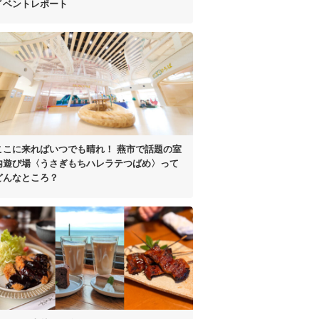
イベントレポート
ここに来ればいつでも晴れ！
燕市で話題の室
内遊び場
〈うさぎもちハレラテつばめ〉って
どんなところ？