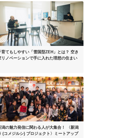
子育てもしやすい
「雪国型ZEH」とは？
空き
家リノベーションで手に入れた
理想の住まい
新潟の魅力発信に
関わる人が大集合！
〈新潟
※ (コメジルシ)
プロジェクト〉
ミートアップ