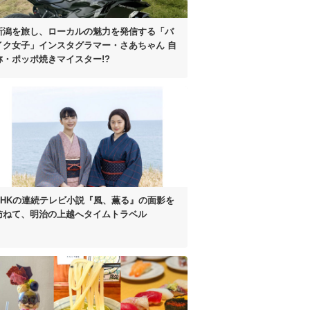
新潟を旅し、
ローカルの魅力を発信する
「バ
イク女子」インスタグラマー
・さあちゃん
自
称・ポッポ焼きマイスター!?
NHKの連続テレビ小説
『風、薫る』の面影を
訪ねて、
明治の上越へタイムトラベル