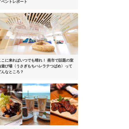
イベントレポート
ここに来ればいつでも晴れ！
燕市で話題の室
内遊び場
〈うさぎもちハレラテつばめ〉って
どんなところ？