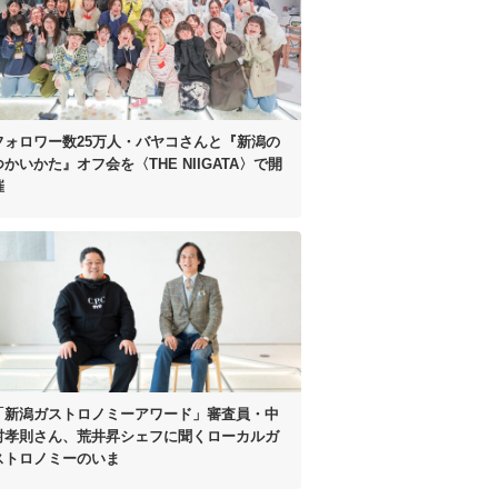
フォロワー数25万人・
バヤコさんと
『新潟の
つかいかた』オフ会を
〈THE NIIGATA〉で開
催
「新潟ガストロノミーアワード」
審査員・中
村孝則さん、
荒井昇シェフに聞く
ローカルガ
ストロノミーのいま