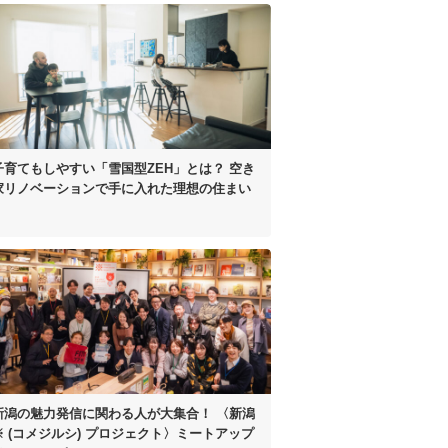
子育てもしやすい
「雪国型ZEH」とは？
空き
家リノベーションで手に入れた
理想の住まい
新潟の魅力発信に
関わる人が大集合！
〈新潟
※ (コメジルシ)
プロジェクト〉
ミートアップ