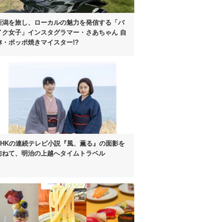
新潟を旅し、
ローカルの魅力を発信する
「バ
イク女子」インスタグラマー
・さあちゃん
自
称・ポッポ焼きマイスター!?
NHKの連続テレビ小説
『風、薫る』の面影を
訪ねて、
明治の上越へタイムトラベル