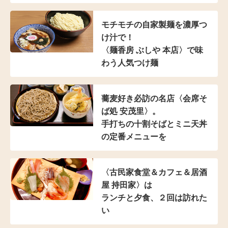
モチモチの自家製麺を濃厚つ
け汁で！
〈麺香房 ぶしや 本店〉
で味
わう人気つけ麺
蕎麦好き必訪の名店
〈会席そ
ば処 安茂里〉。
手打ちの十割そばと
ミニ天丼
の定番メニューを
〈古民家食堂＆カフェ
＆居酒
屋 持田家〉は
ランチと夕食、２回は訪れた
い