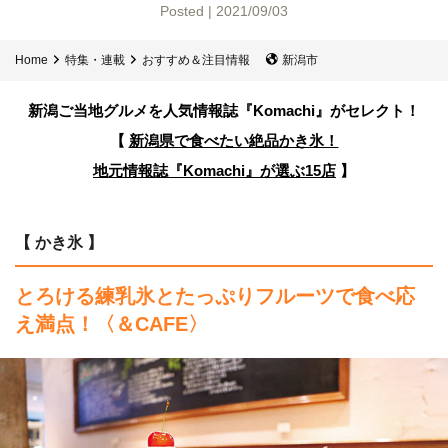
Posted | 2021/09/03
Home
特集・連載
おすすめ＆注目情報
新潟市
新潟ご当地グルメを人気情報誌
『Komachi』がセレクト！
【
新潟県で食べたい絶品かき氷！
地元情報誌『Komachi』が選ぶ15店
】
【 かき氷 】
とろける練乳氷とたっぷりフルーツで食べ応
え満点！〈＆CAFE〉