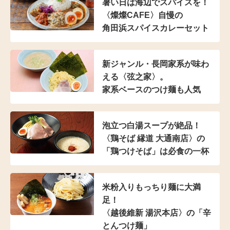
暑い日は海辺でスパイスを！
〈燦燦CAFE〉自慢の
角田浜スパイスカレーセット
新ジャンル・長岡家系が
味わ
える〈弦之家〉。
家系ベースのつけ麺も人気
泡立つ白湯スープが絶品！
〈鶏そば 縁道 大通南店〉の
「鶏つけそば」は
必食の一杯
米粉入り
もっちり麺に大満
足！
〈越後維新 湯沢本店〉の
「辛
とんつけ麺」