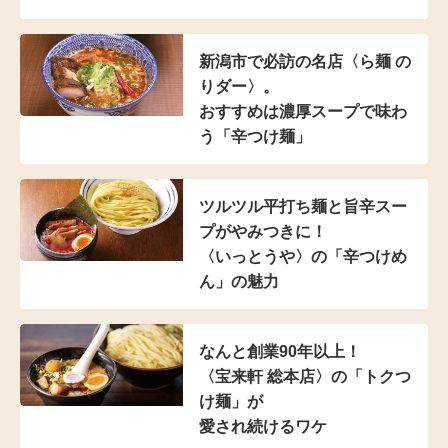
新潟市で必訪の名店
〈ら麺 の
りダー〉。
おすすめは濃厚スープで
味わ
う「辛つけ麺」
ツルツル平打ち麺と
旨辛スー
プがやみつきに！
〈いっとうや〉の
「辛つけめ
ん」の魅力
なんと創業90年以上！
〈宝来軒 総本店〉の
「トクつ
け麺」が
愛され続けるワケ