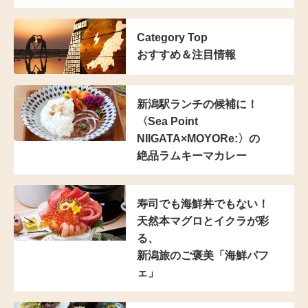
Category Top
おすすめ＆注目情報
新潟駅ランチの候補に！
〈Sea Point
NIIGATA×MOYORe:〉の
絶品ラムキーマカレー
寿司でも海鮮丼でもない！
天然本マグロとイクラが彩
る、
新潟旅のご褒美「海鮮パフ
ェ」