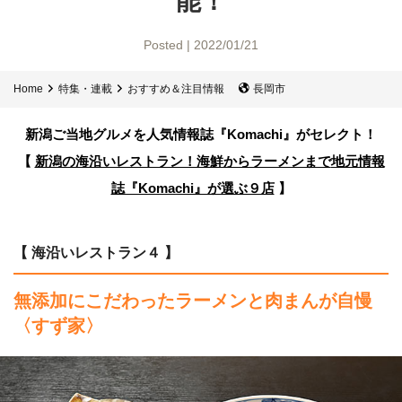
能！
Posted | 2022/01/21
Home
特集・連載
おすすめ＆注目情報
長岡市
新潟ご当地グルメを人気情報誌
『Komachi』がセレクト！
【
新潟の海沿いレストラン！海鮮からラーメンまで
地元情報
誌『Komachi』が選ぶ９店
】
【 海沿いレストラン４ 】
無添加にこだわったラーメンと肉まんが自慢
〈すず家〉