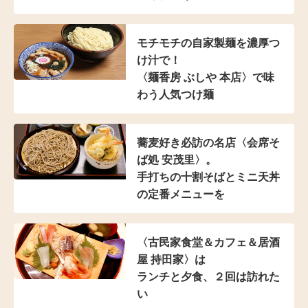
モチモチの自家製麺を濃厚つ
け汁で！
〈麺香房 ぶしや 本店〉
で味
わう人気つけ麺
蕎麦好き必訪の名店
〈会席そ
ば処 安茂里〉。
手打ちの十割そばと
ミニ天丼
の定番メニューを
〈古民家食堂＆カフェ
＆居酒
屋 持田家〉は
ランチと夕食、２回は訪れた
い