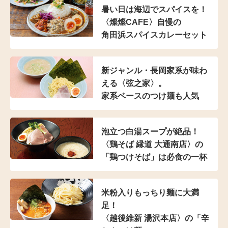
暑い日は海辺でスパイスを！
〈燦燦CAFE〉自慢の
角田浜スパイスカレーセット
新ジャンル・長岡家系が
味わ
える〈弦之家〉。
家系ベースのつけ麺も人気
泡立つ白湯スープが絶品！
〈鶏そば 縁道 大通南店〉の
「鶏つけそば」は
必食の一杯
米粉入り
もっちり麺に大満
足！
〈越後維新 湯沢本店〉の
「辛