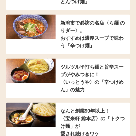
とんつけ麺」
新潟市で必訪の名店
〈ら麺 の
りダー〉。
おすすめは濃厚スープで
味わ
う「辛つけ麺」
ツルツル平打ち麺と
旨辛スー
プがやみつきに！
〈いっとうや〉の
「辛つけめ
ん」の魅力
なんと創業90年以上！
〈宝来軒 総本店〉の
「トクつ
け麺」が
愛され続けるワケ