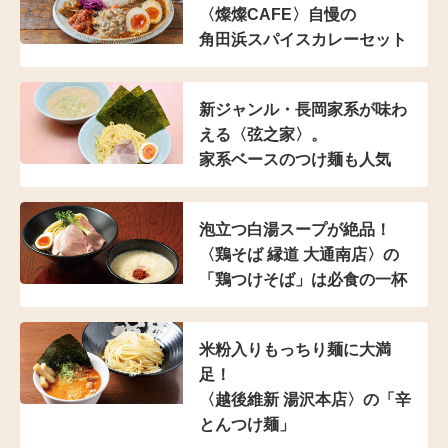
〈燦燦CAFE〉自慢の
角田浜スパイスカレーセット
新ジャンル・長岡家系が
味わ
える〈弦之家〉。
家系ベースのつけ麺も人気
泡立つ白湯スープが絶品！
〈鶏そば 縁道 大通南店〉の
「鶏つけそば」は
必食の一杯
米粉入り
もっちり麺に大満
足！
〈越後維新 湯沢本店〉の
「辛
とんつけ麺」