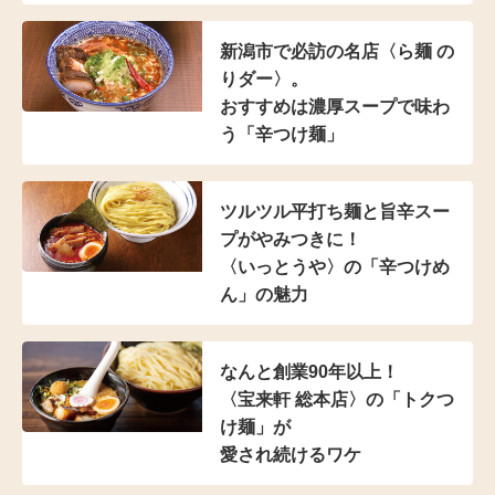
新潟市で必訪の名店
〈ら麺 の
りダー〉。
おすすめは濃厚スープで
味わ
う「辛つけ麺」
ツルツル平打ち麺と
旨辛スー
プがやみつきに！
〈いっとうや〉の
「辛つけめ
ん」の魅力
なんと創業90年以上！
〈宝来軒 総本店〉の
「トクつ
け麺」が
愛され続けるワケ