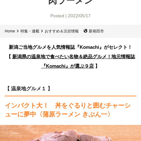
肉ラーメン
Posted | 2022/05/17
Home
特集・連載
おすすめ＆注目情報
新発田市
新潟ご当地グルメを人気情報誌
『Komachi』がセレクト！
【
新潟県の温泉地で食べたい名物＆絶品グルメ！
地元情報誌
『Komachi』が選ぶ９店
】
【 温泉地グルメ１ 】
インパクト大！ 丼をぐるりと囲むチャーシ
ューに夢中
〈蒲原ラーメン きぶん一〉