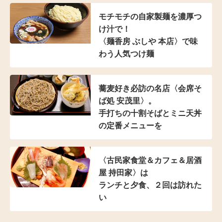
モチモチの自家製麺を濃厚つ
け汁で！
〈麺香房 ぶしや 本店〉
で味
わう人気つけ麺
蕎麦好き必訪の名店
〈会席そ
ば処 安茂里〉。
手打ちの十割そばと
ミニ天丼
の定番メニューを
〈古民家食堂＆カフェ
＆居酒
屋 持田家〉は
ランチと夕食、２回は訪れた
い