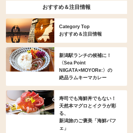
おすすめ＆注目情報
Category Top
おすすめ＆注目情報
新潟駅ランチの候補に！
〈Sea Point
NIIGATA×MOYORe:〉の
絶品ラムキーマカレー
寿司でも海鮮丼でもない！
天然本マグロとイクラが彩
る、
新潟旅のご褒美「海鮮パフ
ェ」