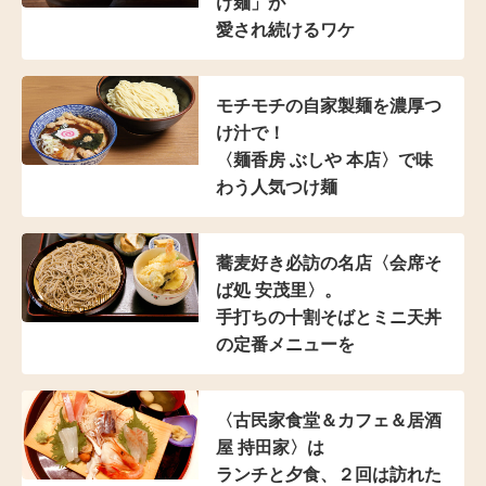
け麺」が
愛され続けるワケ
モチモチの自家製麺を濃厚つ
け汁で！
〈麺香房 ぶしや 本店〉
で味
わう人気つけ麺
蕎麦好き必訪の名店
〈会席そ
ば処 安茂里〉。
手打ちの十割そばと
ミニ天丼
の定番メニューを
〈古民家食堂＆カフェ
＆居酒
屋 持田家〉は
ランチと夕食、２回は訪れた