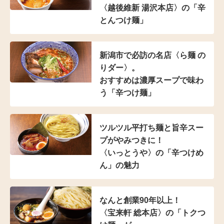
〈越後維新 湯沢本店〉の
「辛
とんつけ麺」
新潟市で必訪の名店
〈ら麺 の
りダー〉。
おすすめは濃厚スープで
味わ
う「辛つけ麺」
ツルツル平打ち麺と
旨辛スー
プがやみつきに！
〈いっとうや〉の
「辛つけめ
ん」の魅力
なんと創業90年以上！
〈宝来軒 総本店〉の
「トクつ