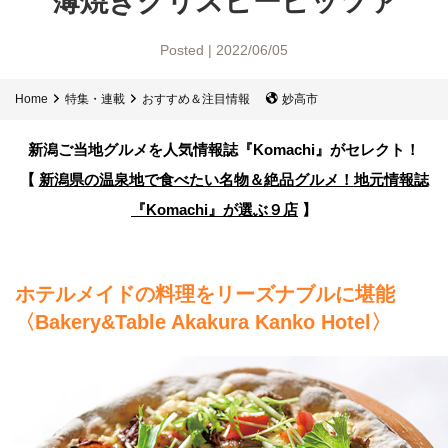
薄焼きクリスピーピッツァ
Posted | 2022/06/05
Home
特集・連載
おすすめ＆注目情報
妙高市
新潟ご当地グルメを人気情報誌
『Komachi』がセレクト！
【
新潟県の温泉地で食べたい名物＆絶品グルメ！
地元情報誌
『Komachi』が選ぶ９店
】
ホテルメイドの料理をリーズナブルに堪能
〈Bakery&Table Akakura Kanko Hotel〉