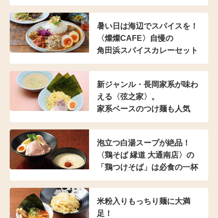
暑い日は海辺でスパイスを！
〈燦燦CAFE〉自慢の
角田浜スパイスカレーセット
新ジャンル・長岡家系が
味わ
える〈弦之家〉。
家系ベースのつけ麺も人気
泡立つ白湯スープが絶品！
〈鶏そば 縁道 大通南店〉の
「鶏つけそば」は
必食の一杯
米粉入り
もっちり麺に大満
足！