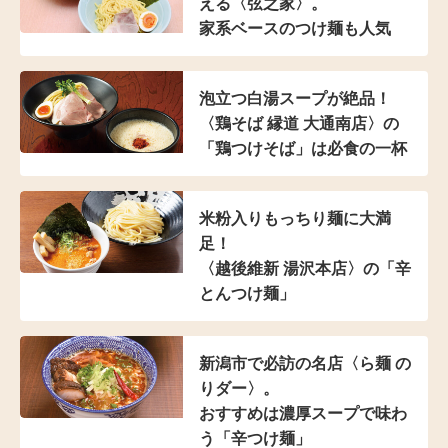
える〈弦之家〉。
家系ベースのつけ麺も人気
泡立つ白湯スープが絶品！
〈鶏そば 縁道 大通南店〉の
「鶏つけそば」は
必食の一杯
米粉入り
もっちり麺に大満
足！
〈越後維新 湯沢本店〉の
「辛
とんつけ麺」
新潟市で必訪の名店
〈ら麺 の
りダー〉。
おすすめは濃厚スープで
味わ
う「辛つけ麺」