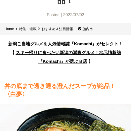
品！
Posted | 2022/07/02
Home
特集・連載
おすすめ＆注目情報
胎内市
新潟ご当地グルメを人気情報誌
『Komachi』がセレクト！
【
スキー帰りに食べたい新潟の満腹グルメ！
地元情報誌
『Komachi』が選ぶ８店
】
丼の底まで透き通る澄んだスープが絶品！
〈白夢〉