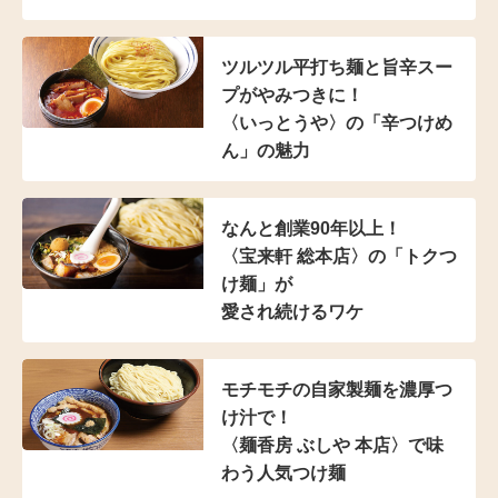
ツルツル平打ち麺と
旨辛スー
プがやみつきに！
〈いっとうや〉の
「辛つけめ
ん」の魅力
なんと創業90年以上！
〈宝来軒 総本店〉の
「トクつ
け麺」が
愛され続けるワケ
モチモチの自家製麺を濃厚つ
け汁で！
〈麺香房 ぶしや 本店〉
で味
わう人気つけ麺