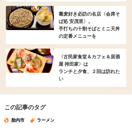
蕎麦好き必訪の名店
〈会席そ
ば処 安茂里〉。
手打ちの十割そばと
ミニ天丼
の定番メニューを
〈古民家食堂＆カフェ
＆居酒
屋 持田家〉は
ランチと夕食、２回は訪れた
い
この記事のタグ
胎内市
ラーメン