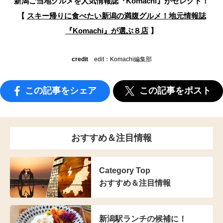
新潟ご当地グルメを人気情報誌
『Komachi』がセレクト！
【
スキー帰りに食べたい新潟の満腹グルメ！
地元情報誌
『Komachi』が選ぶ８店
】
credit
edit：Komachi編集部
この記事をシェア
この記事をポスト
おすすめ＆注目情報
Category Top
おすすめ＆注目情報
新潟駅ランチの候補に！