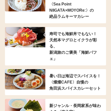
〈Sea Point
NIIGATA×MOYORe:〉の
絶品ラムキーマカレー
寿司でも海鮮丼でもない！
天然本マグロとイクラが彩
る、
新潟旅のご褒美「海鮮パフ
ェ」
暑い日は海辺でスパイスを！
〈燦燦CAFE〉自慢の
角田浜スパイスカレーセット
新ジャンル・長岡家系が
味わ