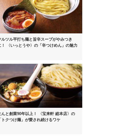
ツルツル平打ち麺と
旨辛スープがやみつき
に！
〈いっとうや〉の
「辛つけめん」の魅力
なんと創業90年以上！
〈宝来軒 総本店〉の
「トクつけ麺」が
愛され続けるワケ