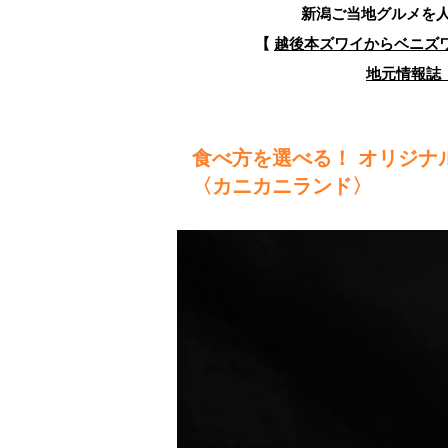
新潟ご当地グルメを
【
越後本ズワイからベニズ
地元情報誌『
食べ方を選べる！ オリジナ
〈カニカニランド〉