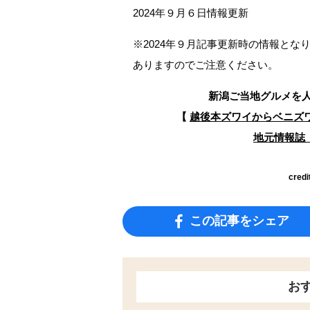
2024年９月６日情報更新
※2024年９月記事更新時の情報と
ありますのでご注意ください。
新潟ご当地グルメを
【
越後本ズワイからベニズ
地元情報誌『
credi
この記事をシェア
お