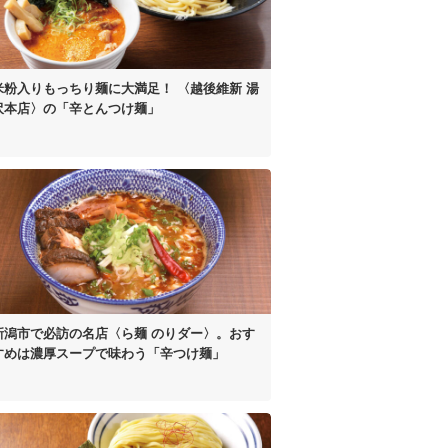
米粉入り
もっちり麺に大満足！
〈越後維新 湯
沢本店〉の
「辛とんつけ麺」
新潟市で必訪の名店
〈ら麺 のりダー〉。
おす
すめは濃厚スープで
味わう「辛つけ麺」