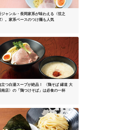
新ジャンル・長岡家系が
味わえる〈弦之
家〉。
家系ベースのつけ麺も人気
泡立つ白湯スープが絶品！
〈鶏そば 縁道 大
通南店〉の
「鶏つけそば」は
必食の一杯