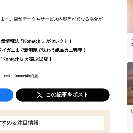
なります。店舗データやサービス内容等が異なる場合が
人気情報誌
『Komachi』がセレクト！
ワイガニまで新潟県で味わう絶品カニ料理！
Komachi』が選ぶ12店
】
t
edit：Komachi編集部
この記事をポスト
すすめ＆注目情報