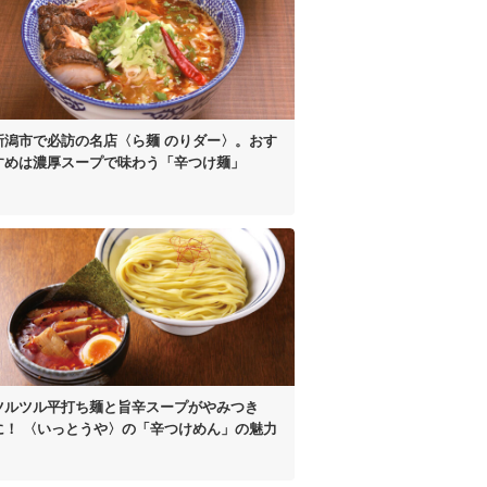
新潟市で必訪の名店
〈ら麺 のりダー〉。
おす
すめは濃厚スープで
味わう「辛つけ麺」
ツルツル平打ち麺と
旨辛スープがやみつき
に！
〈いっとうや〉の
「辛つけめん」の魅力