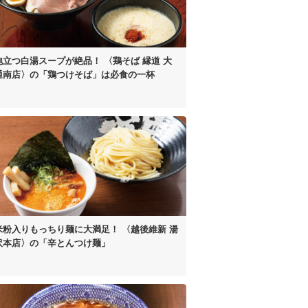
泡立つ白湯スープが絶品！
〈鶏そば 縁道 大
通南店〉の
「鶏つけそば」は
必食の一杯
米粉入り
もっちり麺に大満足！
〈越後維新 湯
沢本店〉の
「辛とんつけ麺」