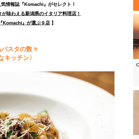
人気情報誌
『Komachi』がセレクト！
タが味わえる新潟県のイタリア料理店！
Komachi』が選ぶ９店
】
品パスタの数々
 自由なキッチン〉
C