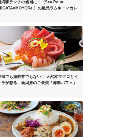
新潟駅ランチの候補に！
〈Sea Point
IIGATA×MOYORe:〉の
絶品ラムキーマカレ
ー
寿司でも海鮮丼でもない！
天然本マグロとイ
クラが彩る、
新潟旅のご褒美「海鮮パフェ」