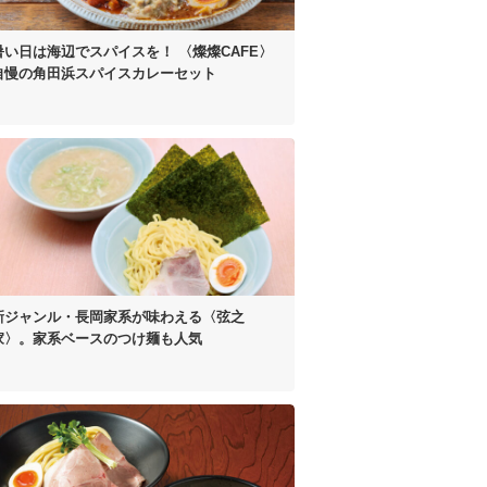
暑い日は海辺でスパイスを！
〈燦燦CAFE〉
自慢の
角田浜スパイスカレーセット
新ジャンル・長岡家系が
味わえる〈弦之
家〉。
家系ベースのつけ麺も人気