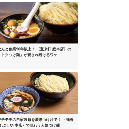
なんと創業90年以上！
〈宝来軒 総本店〉の
「トクつけ麺」が
愛され続けるワケ
モチモチの自家製麺を濃厚つけ汁で！
〈麺香
房 ぶしや 本店〉
で味わう人気つけ麺