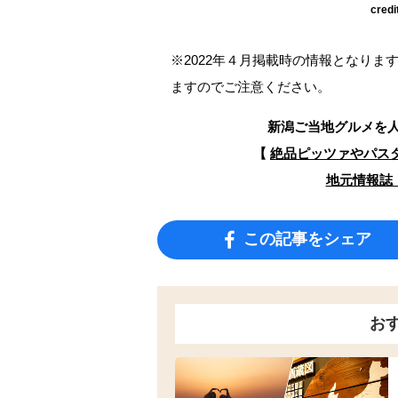
credi
※2022年４月掲載時の情報となり
ますのでご注意ください。
新潟ご当地グルメを
【
絶品ピッツァやパス
地元情報誌『
この記事をシェア
お