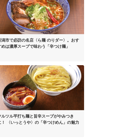
新潟市で必訪の名店
〈ら麺 のりダー〉。
おす
すめは濃厚スープで
味わう「辛つけ麺」
ツルツル平打ち麺と
旨辛スープがやみつき
に！
〈いっとうや〉の
「辛つけめん」の魅力