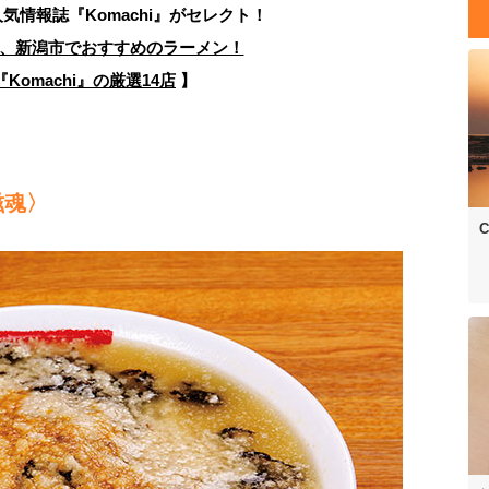
人気情報誌
『Komachi』がセレクト！
、新潟市でおすすめのラーメン！
Komachi』の厳選14店
】
滋魂〉
C