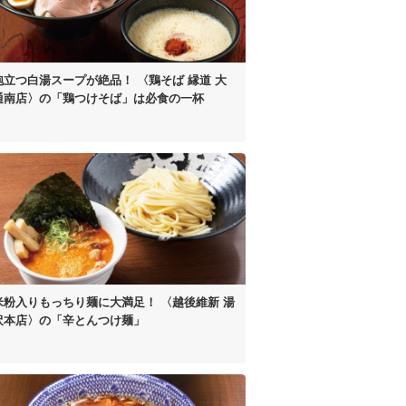
泡立つ白湯スープが絶品！
〈鶏そば 縁道 大
通南店〉の
「鶏つけそば」は
必食の一杯
米粉入り
もっちり麺に大満足！
〈越後維新 湯
沢本店〉の
「辛とんつけ麺」