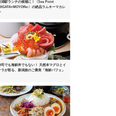
新潟駅ランチの候補に！
〈Sea Point
IIGATA×MOYORe:〉の
絶品ラムキーマカレ
ー
寿司でも海鮮丼でもない！
天然本マグロとイ
クラが彩る、
新潟旅のご褒美「海鮮パフェ」