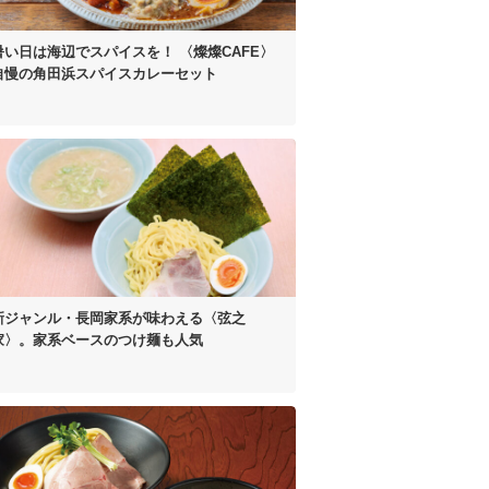
暑い日は海辺でスパイスを！
〈燦燦CAFE〉
自慢の
角田浜スパイスカレーセット
新ジャンル・長岡家系が
味わえる〈弦之
家〉。
家系ベースのつけ麺も人気