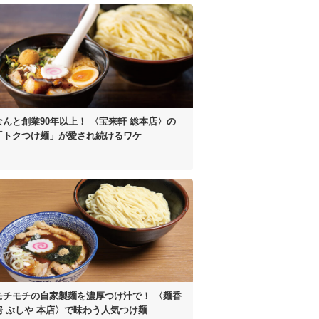
なんと創業90年以上！
〈宝来軒 総本店〉の
「トクつけ麺」が
愛され続けるワケ
モチモチの自家製麺を濃厚つけ汁で！
〈麺香
房 ぶしや 本店〉
で味わう人気つけ麺