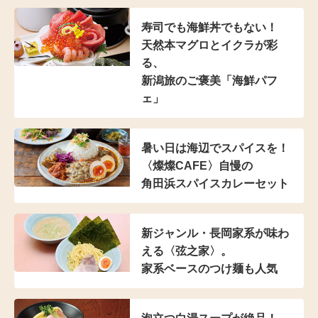
寿司でも海鮮丼でもない！
天然本マグロとイクラが彩
る、
新潟旅のご褒美「海鮮パフ
ェ」
暑い日は海辺でスパイスを！
〈燦燦CAFE〉自慢の
角田浜スパイスカレーセット
新ジャンル・長岡家系が
味わ
える〈弦之家〉。
家系ベースのつけ麺も人気