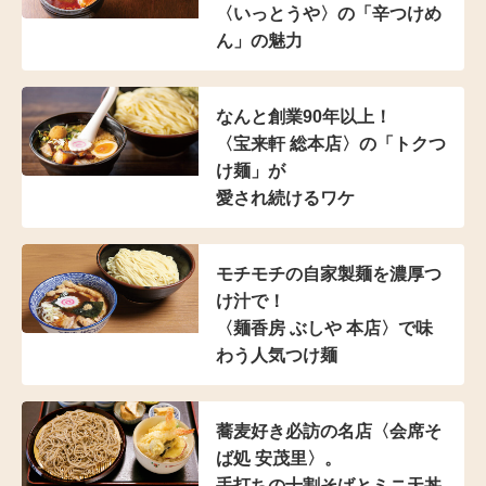
〈いっとうや〉の
「辛つけめ
ん」の魅力
なんと創業90年以上！
〈宝来軒 総本店〉の
「トクつ
け麺」が
愛され続けるワケ
モチモチの自家製麺を濃厚つ
け汁で！
〈麺香房 ぶしや 本店〉
で味
わう人気つけ麺
蕎麦好き必訪の名店
〈会席そ
ば処 安茂里〉。
手打ちの十割そばと
ミニ天丼