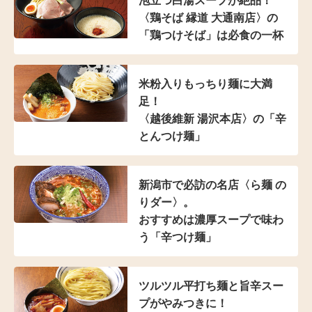
泡立つ白湯スープが絶品！
〈鶏そば 縁道 大通南店〉の
「鶏つけそば」は
必食の一杯
米粉入り
もっちり麺に大満
足！
〈越後維新 湯沢本店〉の
「辛
とんつけ麺」
新潟市で必訪の名店
〈ら麺 の
りダー〉。
おすすめは濃厚スープで
味わ
う「辛つけ麺」
ツルツル平打ち麺と
旨辛スー
プがやみつきに！