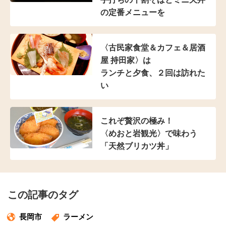
の定番メニューを
〈古民家食堂＆カフェ
＆居酒
屋 持田家〉は
ランチと夕食、２回は訪れた
い
これぞ贅沢の極み！
〈めおと岩観光〉で味わう
「天然ブリカツ丼」
この記事のタグ
長岡市
ラーメン