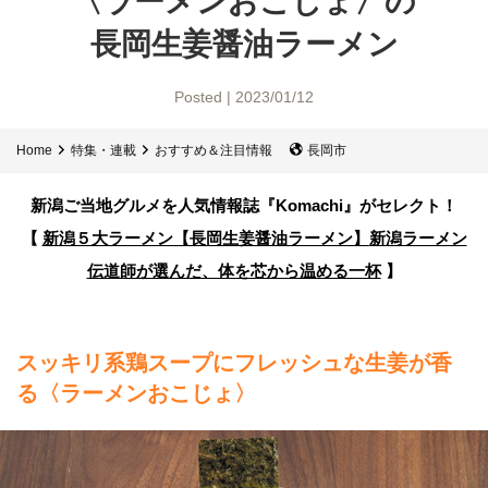
〈ラーメンおこじょ〉の
長岡生姜醤油ラーメン
Posted | 2023/01/12
Home
特集・連載
おすすめ＆注目情報
長岡市
新潟ご当地グルメを人気情報誌
『Komachi』がセレクト！
【
新潟５大ラーメン【長岡生姜醤油ラーメン】
新潟ラーメン
伝道師が選んだ、体を芯から温める一杯
】
スッキリ系鶏スープにフレッシュな生姜が香
る〈ラーメンおこじょ〉