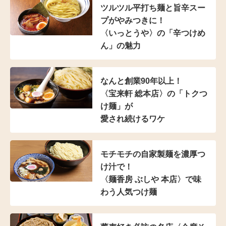
ツルツル平打ち麺と
旨辛スー
プがやみつきに！
〈いっとうや〉の
「辛つけめ
ん」の魅力
なんと創業90年以上！
〈宝来軒 総本店〉の
「トクつ
け麺」が
愛され続けるワケ
モチモチの自家製麺を濃厚つ
け汁で！
〈麺香房 ぶしや 本店〉
で味
わう人気つけ麺