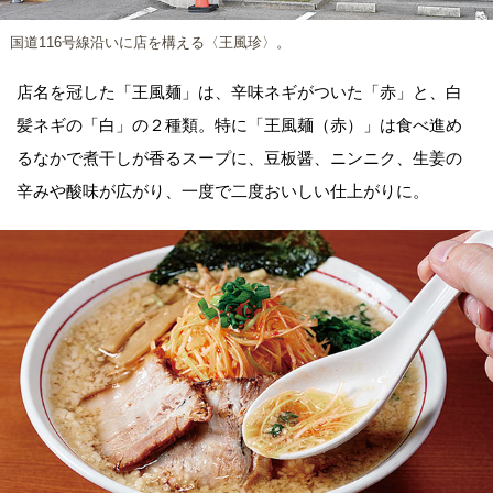
国道116号線沿いに店を構える〈王風珍〉。
店名を冠した「王風麺」は、辛味ネギがついた「赤」と、白
髪ネギの「白」の２種類。特に「王風麺（赤）」は食べ進め
るなかで煮干しが香るスープに、豆板醤、ニンニク、生姜の
辛みや酸味が広がり、一度で二度おいしい仕上がりに。