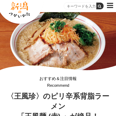
おすすめ＆注目情報
Recommend
〈王風珍〉の
ピリ辛系背脂ラー
メン