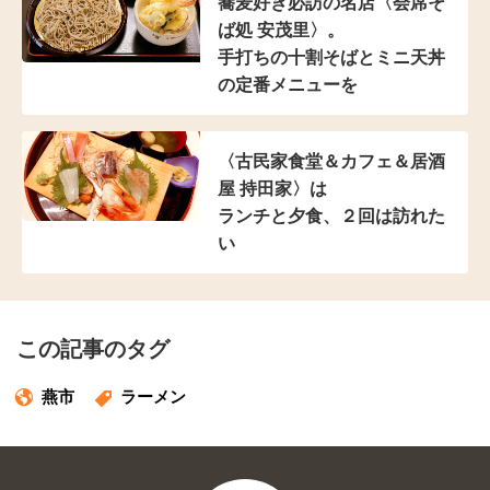
蕎麦好き必訪の名店
〈会席そ
ば処 安茂里〉。
手打ちの十割そばと
ミニ天丼
の定番メニューを
〈古民家食堂＆カフェ
＆居酒
屋 持田家〉は
ランチと夕食、２回は訪れた
い
この記事のタグ
燕市
ラーメン