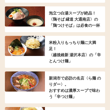
泡立つ白湯スープが絶品！
〈鶏そば 縁道 大通南店〉の
「鶏つけそば」は
必食の一杯
米粉入り
もっちり麺に大満
足！
〈越後維新 湯沢本店〉の
「辛
とんつけ麺」
新潟市で必訪の名店
〈ら麺 の
りダー〉。
おすすめは濃厚スープで
味わ
う「辛つけ麺」