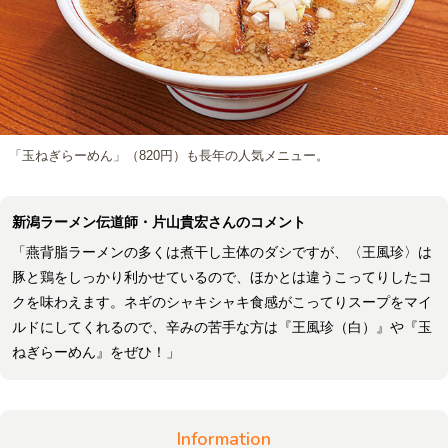
「玉ねぎらーめん」（820円）も長年の人気メニュー。
新潟ラーメン伝道師・片山貴宏さんのコメント
「燕背脂ラーメンの多くは煮干し主体のダシですが、〈王風珍〉は
豚と鶏をしっかり利かせているので、ほかとは違うこってりしたコ
クを味わえます。ネギのシャキシャキ食感がこってりスープをマイ
ルドにしてくれるので、辛みの苦手な方は『王風珍（白）』や『玉
ねぎらーめん』をぜひ！」
Information