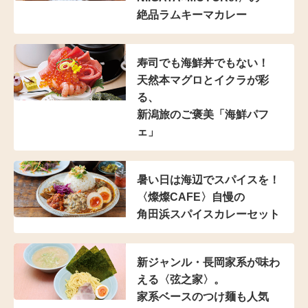
絶品ラムキーマカレー
寿司でも海鮮丼でもない！
天然本マグロとイクラが彩
る、
新潟旅のご褒美「海鮮パフ
ェ」
暑い日は海辺でスパイスを！
〈燦燦CAFE〉自慢の
角田浜スパイスカレーセット
新ジャンル・長岡家系が
味わ
える〈弦之家〉。
家系ベースのつけ麺も人気