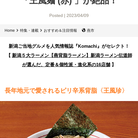
「王風麺 (赤) 」が絶品！
Posted | 2023/04/09
Home
特集・連載
おすすめ＆注目情報
燕市
新潟ご当地グルメを人気情報誌
『Komachi』がセレクト！
【
新潟５大ラーメン【燕背脂ラーメン】
新潟ラーメン伝道師
が選んだ、定番＆個性派・進化系の16店舗
】
長年地元で愛されるピリ辛系背脂〈王風珍〉