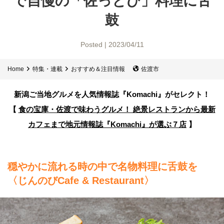
で自慢の「佐っとび」料理に舌
鼓
Posted | 2023/04/11
Home
特集・連載
おすすめ＆注目情報
佐渡市
新潟ご当地グルメを人気情報誌
『Komachi』がセレクト！
【
食の宝庫・佐渡で味わうグルメ！ 絶景レストランから最新
カフェまで
地元情報誌『Komachi』が選ぶ７店
】
穏やかに流れる時の中で名物料理に舌鼓を
〈じんのびCafe & Restaurant〉