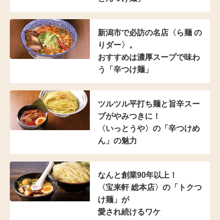
新潟市で必訪の名店
〈ら麺 の
りダー〉。
おすすめは濃厚スープで
味わ
う「辛つけ麺」
ツルツル平打ち麺と
旨辛スー
プがやみつきに！
〈いっとうや〉の
「辛つけめ
ん」の魅力
なんと創業90年以上！
〈宝来軒 総本店〉の
「トクつ
け麺」が
愛され続けるワケ