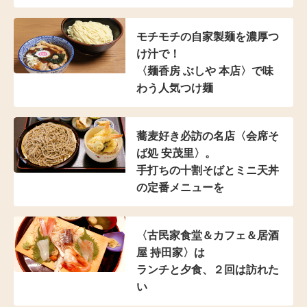
モチモチの自家製麺を濃厚つ
け汁で！
〈麺香房 ぶしや 本店〉
で味
わう人気つけ麺
蕎麦好き必訪の名店
〈会席そ
ば処 安茂里〉。
手打ちの十割そばと
ミニ天丼
の定番メニューを
〈古民家食堂＆カフェ
＆居酒
屋 持田家〉は
ランチと夕食、２回は訪れた
い