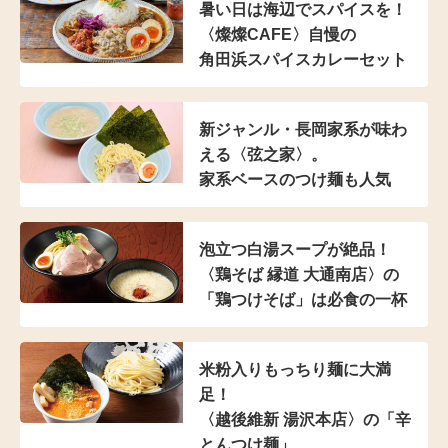
暑い日は海辺でスパイスを！
〈燦燦CAFE〉自慢の
角田浜スパイスカレーセット
新ジャンル・長岡家系が
味わ
える〈弦之家〉。
家系ベースのつけ麺も人気
泡立つ白湯スープが絶品！
〈鶏そば 縁道 大通南店〉の
「鶏つけそば」は
必食の一杯
米粉入り
もっちり麺に大満
足！
〈越後維新 湯沢本店〉の
「辛
とんつけ麺」