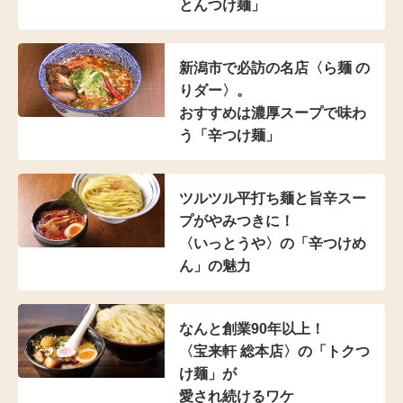
とんつけ麺」
新潟市で必訪の名店
〈ら麺 の
りダー〉。
おすすめは濃厚スープで
味わ
う「辛つけ麺」
ツルツル平打ち麺と
旨辛スー
プがやみつきに！
〈いっとうや〉の
「辛つけめ
ん」の魅力
なんと創業90年以上！
〈宝来軒 総本店〉の
「トクつ
け麺」が
愛され続けるワケ