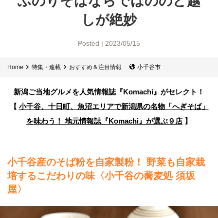
ふのりそばならではの
のど越
しが絶妙
Posted | 2023/05/15
Home
特集・連載
おすすめ＆注目情報
小千谷市
新潟ご当地グルメを人気情報誌
『Komachi』がセレクト！
【
小千谷、十日町、魚沼エリアで新潟県の名物「へぎそば」
を味わう！
地元情報誌『Komachi』が選ぶ９店
】
小千谷産のそば粉を自家製粉！ 野菜も自家栽
培するこだわりの味
〈小千谷の蕎麦処 須坂
屋〉