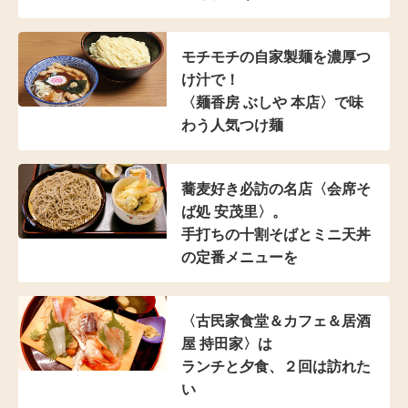
モチモチの自家製麺を濃厚つ
け汁で！
〈麺香房 ぶしや 本店〉
で味
わう人気つけ麺
蕎麦好き必訪の名店
〈会席そ
ば処 安茂里〉。
手打ちの十割そばと
ミニ天丼
の定番メニューを
〈古民家食堂＆カフェ
＆居酒
屋 持田家〉は
ランチと夕食、２回は訪れた
い