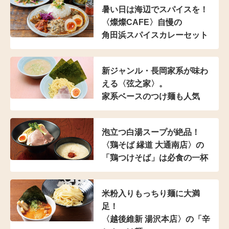
暑い日は海辺でスパイスを！
〈燦燦CAFE〉自慢の
角田浜スパイスカレーセット
新ジャンル・長岡家系が
味わ
える〈弦之家〉。
家系ベースのつけ麺も人気
泡立つ白湯スープが絶品！
〈鶏そば 縁道 大通南店〉の
「鶏つけそば」は
必食の一杯
米粉入り
もっちり麺に大満
足！
〈越後維新 湯沢本店〉の
「辛