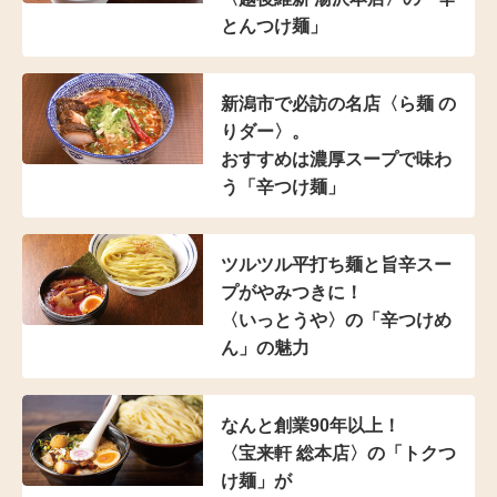
とんつけ麺」
新潟市で必訪の名店
〈ら麺 の
りダー〉。
おすすめは濃厚スープで
味わ
う「辛つけ麺」
ツルツル平打ち麺と
旨辛スー
プがやみつきに！
〈いっとうや〉の
「辛つけめ
ん」の魅力
なんと創業90年以上！
〈宝来軒 総本店〉の
「トクつ
け麺」が