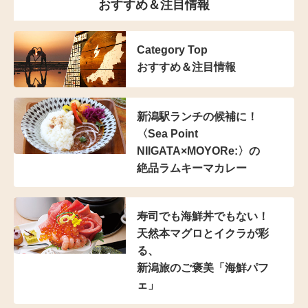
おすすめ＆注目情報
Category Top
おすすめ＆注目情報
新潟駅ランチの候補に！
〈Sea Point
NIIGATA×MOYORe:〉の
絶品ラムキーマカレー
寿司でも海鮮丼でもない！
天然本マグロとイクラが彩
る、
新潟旅のご褒美「海鮮パフ
ェ」