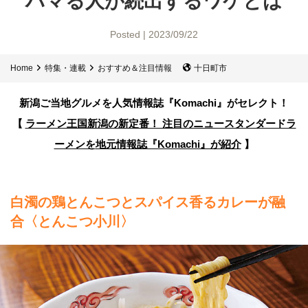
ハマる人が続出するワケとは
Posted | 2023/09/22
Home
特集・連載
おすすめ＆注目情報
十日町市
新潟ご当地グルメを人気情報誌
『Komachi』がセレクト！
【
ラーメン王国新潟の新定番！ 注目のニュースタンダードラ
ーメンを
地元情報誌『Komachi』が紹介
】
白濁の鶏とんこつとスパイス香るカレーが融
合
〈とんこつ小川〉