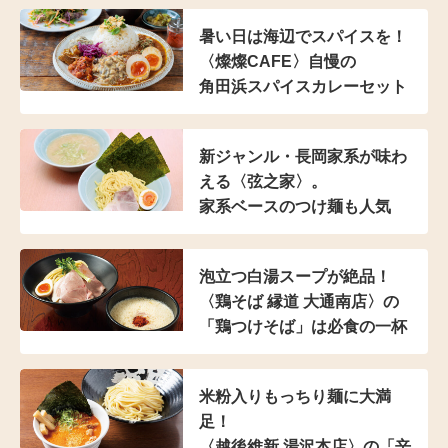
暑い日は海辺でスパイスを！
〈燦燦CAFE〉自慢の
角田浜スパイスカレーセット
新ジャンル・長岡家系が
味わ
える〈弦之家〉。
家系ベースのつけ麺も人気
泡立つ白湯スープが絶品！
〈鶏そば 縁道 大通南店〉の
「鶏つけそば」は
必食の一杯
米粉入り
もっちり麺に大満
足！
〈越後維新 湯沢本店〉の
「辛