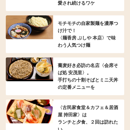
愛され続けるワケ
モチモチの自家製麺を濃厚つ
け汁で！
〈麺香房 ぶしや 本店〉
で味
わう人気つけ麺
蕎麦好き必訪の名店
〈会席そ
ば処 安茂里〉。
手打ちの十割そばと
ミニ天丼
の定番メニューを
〈古民家食堂＆カフェ
＆居酒
屋 持田家〉は
ランチと夕食、２回は訪れた
い