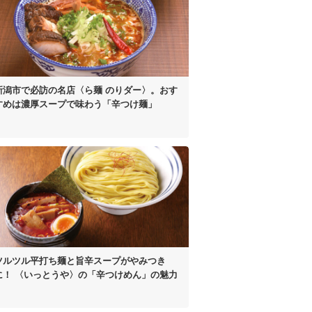
新潟市で必訪の名店
〈ら麺 のりダー〉。
おす
すめは濃厚スープで
味わう「辛つけ麺」
ツルツル平打ち麺と
旨辛スープがやみつき
に！
〈いっとうや〉の
「辛つけめん」の魅力