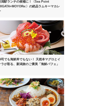
新潟駅ランチの候補に！
〈Sea Point
IIGATA×MOYORe:〉の
絶品ラムキーマカレ
ー
寿司でも海鮮丼でもない！
天然本マグロとイ
クラが彩る、
新潟旅のご褒美「海鮮パフェ」