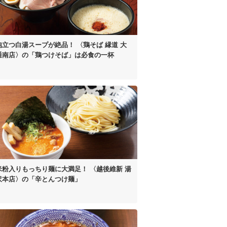
泡立つ白湯スープが絶品！
〈鶏そば 縁道 大
通南店〉の
「鶏つけそば」は
必食の一杯
米粉入り
もっちり麺に大満足！
〈越後維新 湯
沢本店〉の
「辛とんつけ麺」