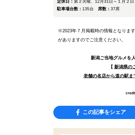
定休日：
第２火曜、12月31日～１月２日
駐車場台数：
135台
席数：
37席
※2023年７月掲載時の情報となり
がありますのでご注意ください。
新潟ご当地グルメを
【
新潟県の
老舗の名店から道の駅まで
credi
この記事をシェア