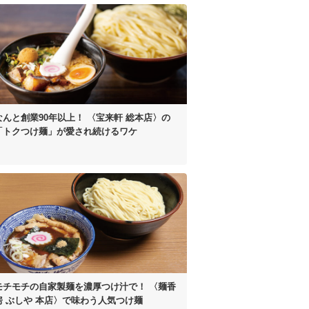
なんと創業90年以上！
〈宝来軒 総本店〉の
「トクつけ麺」が
愛され続けるワケ
モチモチの自家製麺を濃厚つけ汁で！
〈麺香
房 ぶしや 本店〉
で味わう人気つけ麺