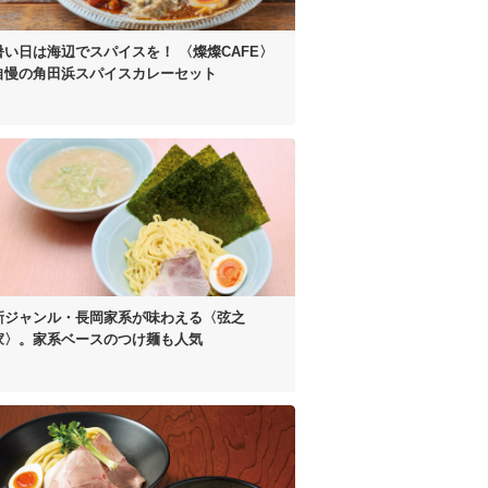
暑い日は海辺でスパイスを！
〈燦燦CAFE〉
自慢の
角田浜スパイスカレーセット
新ジャンル・長岡家系が
味わえる〈弦之
家〉。
家系ベースのつけ麺も人気