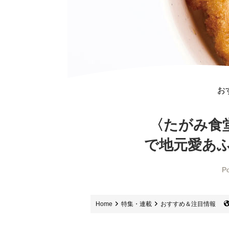
お
〈たがみ食
で地元愛あ
Po
Home
特集・連載
おすすめ＆注目情報