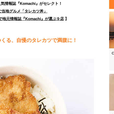
人気情報誌
『Komachi』がセレクト！
ご当地グルメ「タレカツ丼」
地元情報誌『Komachi』が選ぶ９店
】
つくる、自慢のタレカツで満腹に！
C