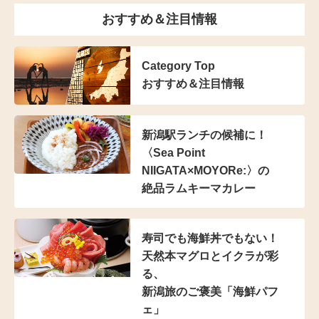
おすすめ＆注目情報
Category Top
おすすめ＆注目情報
新潟駅ランチの候補に！
〈Sea Point
NIIGATA×MOYORe:〉の
絶品ラムキーマカレー
寿司でも海鮮丼でもない！
天然本マグロとイクラが彩
る、
新潟旅のご褒美「海鮮パフ
ェ」