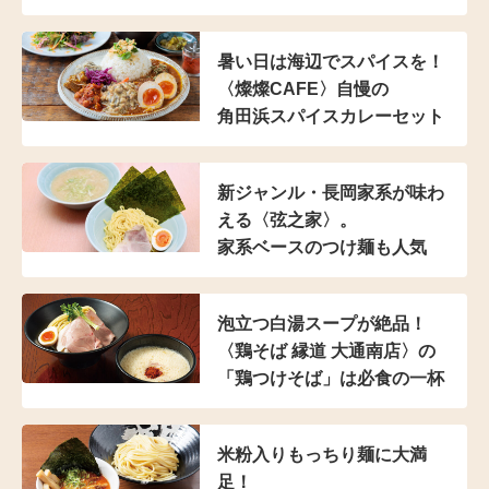
暑い日は海辺でスパイスを！
〈燦燦CAFE〉自慢の
角田浜スパイスカレーセット
新ジャンル・長岡家系が
味わ
える〈弦之家〉。
家系ベースのつけ麺も人気
泡立つ白湯スープが絶品！
〈鶏そば 縁道 大通南店〉の
「鶏つけそば」は
必食の一杯
米粉入り
もっちり麺に大満
足！