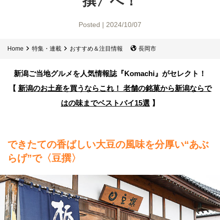
撰〉へ！
Posted | 2024/10/07
Home
特集・連載
おすすめ＆注目情報
長岡市
新潟ご当地グルメを人気情報誌
『Komachi』がセレクト！
【
新潟のお土産を買うならこれ！ 老舗の銘菓から
新潟ならで
はの味までベストバイ15選
】
できたての香ばしい大豆の風味を
分厚い“あぶ
らげ”で〈豆撰〉