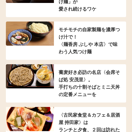
け麺」が
愛され続けるワケ
モチモチの自家製麺を濃厚つ
け汁で！
〈麺香房 ぶしや 本店〉
で味
わう人気つけ麺
蕎麦好き必訪の名店
〈会席そ
ば処 安茂里〉。
手打ちの十割そばと
ミニ天丼
の定番メニューを
〈古民家食堂＆カフェ
＆居酒
屋 持田家〉は
ランチと夕食、２回は訪れた