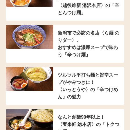
〈越後維新 湯沢本店〉の
「辛
とんつけ麺」
新潟市で必訪の名店
〈ら麺 の
りダー〉。
おすすめは濃厚スープで
味わ
う「辛つけ麺」
ツルツル平打ち麺と
旨辛スー
プがやみつきに！
〈いっとうや〉の
「辛つけめ
ん」の魅力
なんと創業90年以上！
〈宝来軒 総本店〉の
「トクつ