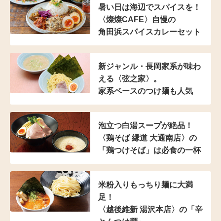
暑い日は海辺でスパイスを！
〈燦燦CAFE〉自慢の
角田浜スパイスカレーセット
新ジャンル・長岡家系が
味わ
える〈弦之家〉。
家系ベースのつけ麺も人気
泡立つ白湯スープが絶品！
〈鶏そば 縁道 大通南店〉の
「鶏つけそば」は
必食の一杯
米粉入り
もっちり麺に大満
足！
〈越後維新 湯沢本店〉の
「辛