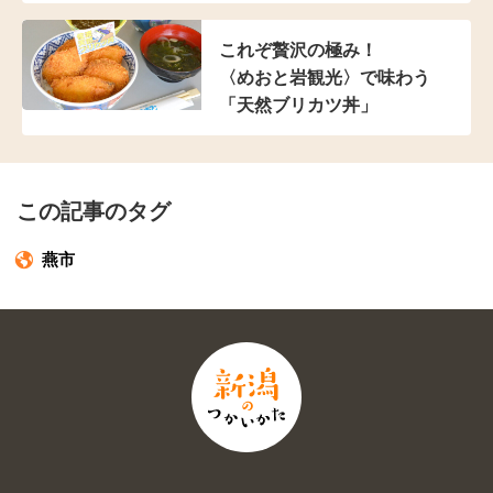
これぞ贅沢の極み！
〈めおと岩観光〉で味わう
「天然ブリカツ丼」
この記事のタグ
燕市