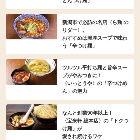
とんつけ麺」
新潟市で必訪の名店
〈ら麺 の
りダー〉。
おすすめは濃厚スープで
味わ
う「辛つけ麺」
ツルツル平打ち麺と
旨辛スー
プがやみつきに！
〈いっとうや〉の
「辛つけめ
ん」の魅力
なんと創業90年以上！
〈宝来軒 総本店〉の
「トクつ
け麺」が
愛され続けるワケ