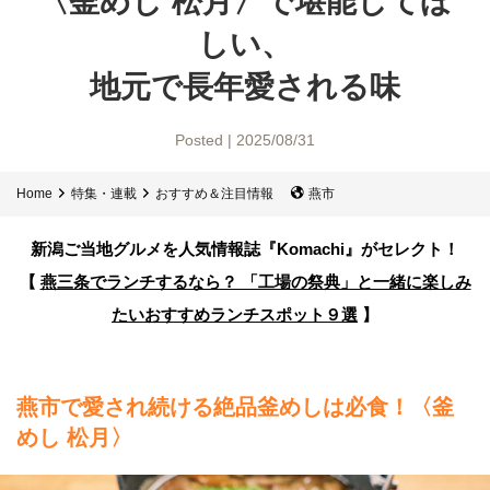
〈釜めし 松月〉で
堪能してほ
しい、
地元で長年愛される味
Posted | 2025/08/31
Home
特集・連載
おすすめ＆注目情報
燕市
新潟ご当地グルメを人気情報誌
『Komachi』がセレクト！
【
燕三条でランチするなら？ 「工場の祭典」と一緒に楽しみ
たい
おすすめランチスポット９選
】
燕市で愛され続ける絶品釜めしは必食！
〈釜
めし 松月〉