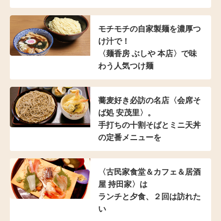
モチモチの自家製麺を濃厚つ
け汁で！
〈麺香房 ぶしや 本店〉
で味
わう人気つけ麺
蕎麦好き必訪の名店
〈会席そ
ば処 安茂里〉。
手打ちの十割そばと
ミニ天丼
の定番メニューを
〈古民家食堂＆カフェ
＆居酒
屋 持田家〉は
ランチと夕食、２回は訪れた
い