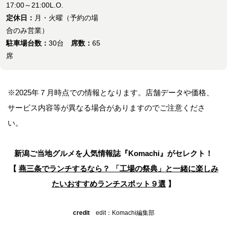
17:00～21:00L.O.
定休日：
月・火曜（予約の場
合のみ営業）
駐車場台数：
30台
席数：
65
席
※2025年７月時点での情報となります。店舗データや価格、
サービス内容等が異なる場合がありますのでご注意くださ
い。
新潟ご当地グルメを人気情報誌
『Komachi』がセレクト！
【
燕三条でランチするなら？ 「工場の祭典」と一緒に楽しみ
たい
おすすめランチスポット９選
】
credit
edit：Komachi編集部