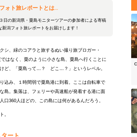
フォト旅レポートとは…
泊３日の新潟県・粟島モニターツアーの参加者による寄稿
な新潟フォト旅レポートをお届けします！
クシ、緑のコアラと旅するぬい撮り旅ブロガー・
佐渡ではなく、粟のように小さな島、粟島へ行くことに
C
けど、「粟島って…？ どこ…？」というレベル。
り込み、１時間弱で粟島港に到着。ここは自転車で
な島。集落は、フェリーや高速船が発着する港に面
人口360人ほどの、この島には何があるんだろう。
ト。
スタート