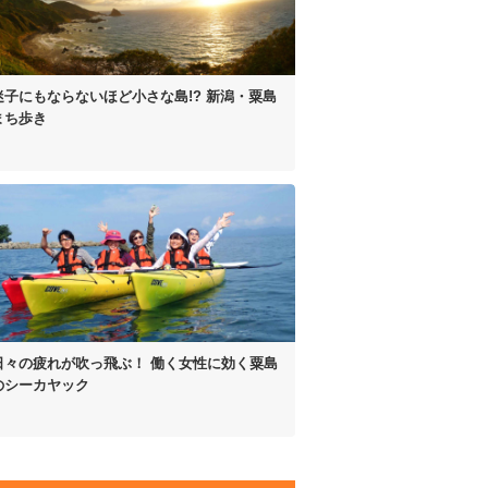
迷子にもならないほど
小さな島!?
新潟・粟島
まち歩き
日々の疲れが吹っ飛ぶ！
働く女性に効く
粟島
のシーカヤック