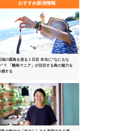
おすすめ新潟情報
新潟の粟島を巡る１日目
本当に“なにもな
い”？
「離島マニア」が注目する
島の魅力を
体感する