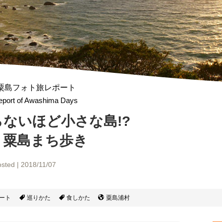
粟島フォト旅レポート
eport of Awashima Days
らないほど
小さな島!?
・粟島まち歩き
sted | 2018/11/07
ート
巡りかた
食しかた
粟島浦村