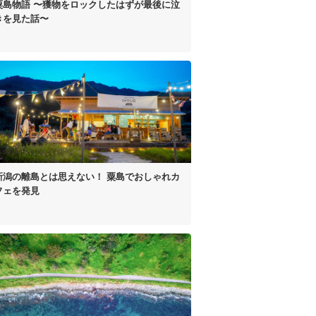
粟島物語
〜獲物をロックしたはずが
最後に泣
きを見た話〜
新潟の離島とは思えない！
粟島でおしゃれカ
フェを発見