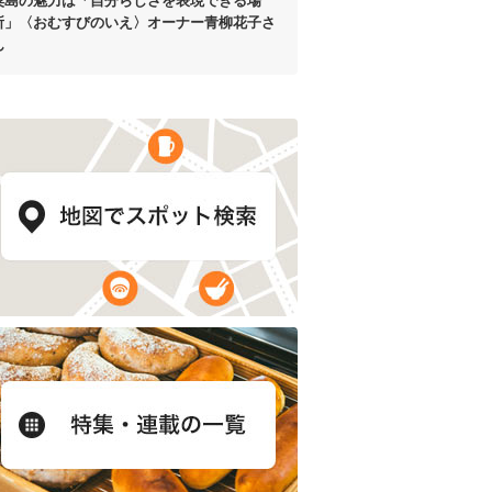
粟島の魅力は
「自分らしさを表現できる場
所」
〈おむすびのいえ〉オーナー
青柳花子さ
ん