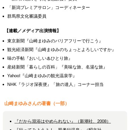
「新潟プレミアサロン」コーディネーター
群馬県文化審議委員
【連載／メディア出演情報】
東京新聞『山崎まゆみのバリアフリーで行こう』
観光経済新聞『山崎まゆみのちょっとよろしいですか』
味の手帖『おいしい♨ひとり旅』
産経新聞「暮らしの百科」『美味な旅、名湯な旅』
Yahoo!『山崎まゆみの観光温泉学』
NHK『ラジオ深夜便』「旅の達人」コーナー担当
山崎まゆみさんの著書（一部）
『だから混浴はやめられない』（新潮社、2008）
『行ってみようよ！ 親孝行温泉』（昭文社、