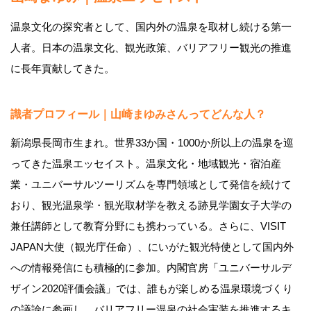
温泉文化の探究者として、国内外の温泉を取材し続ける第一
人者。
日本の温泉文化、観光政策、バリアフリー観光の推進
に長年貢献してきた。
識者プロフィール｜山崎まゆみさんってどんな人？
新潟県長岡市生まれ。世界33か国・1000か所以上の温泉を巡
ってきた温泉エッセイスト。温泉文化・地域観光・宿泊産
業・ユニバーサルツーリズムを専門領域として発信を続けて
おり、観光温泉学・観光取材学を教える跡見学園女子大学の
兼任講師として教育分野にも携わっている。さらに、VISIT
JAPAN大使（観光庁任命）、にいがた観光特使として国内外
への情報発信にも積極的に参加。内閣官房「ユニバーサルデ
ザイン2020評価会議」では、誰もが楽しめる温泉環境づくり
の議論に参画し、バリアフリー温泉の社会実装を推進するキ