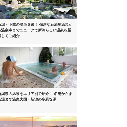
新潟・下越の温泉５選！
強烈な石油臭温泉か
ら温泉寺まで
ユニークで新潟らしい温泉を厳
選してご紹介
新潟県の温泉をエリア別で紹介！
名湯からま
ち湯まで
温泉大国・新潟の多彩な湯