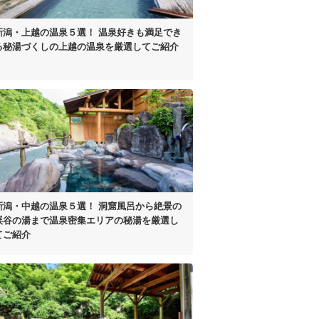
新潟・上越の温泉５選！
温泉好きも満足でき
る
秘湯づくしの
上越の温泉を厳選してご紹介
新潟・中越の温泉５選！
洞窟風呂から絶景の
渓谷の湯まで
温泉密集エリアの秘湯を
厳選し
てご紹介