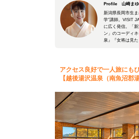
Profile 山崎
新潟県長岡市生ま
学”講師。VISI
に広く発信。「新
ン」のコーディネ
泉』『女将は見た
アクセス良好で一人旅にも
【越後湯沢温泉（南魚沼郡