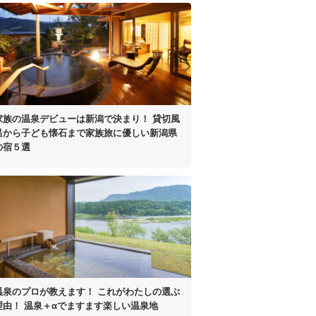
家族の温泉デビューは
新潟で決まり！
貸切風
呂から子ども懐石まで
家族旅に優しい新潟県
の宿５選
温泉のプロが教えます！
これがわたしの選ぶ
理由！
温泉＋αでますます楽しい温泉地