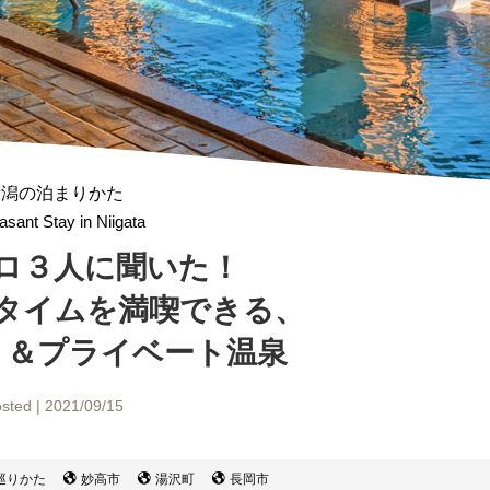
新潟の泊まりかた
asant Stay in Niigata
ロ３人に聞いた！
タイム
を満喫できる、
り＆プライベート温泉
sted | 2021/09/15
巡りかた
妙高市
湯沢町
長岡市