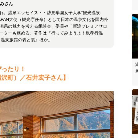
まゆみさん
れ。温泉エッセイスト・跡見学園女子大学“観光温泉
T JAPAN大使（観光庁任命）として日本の温泉文化を国内外
潟県の魅力を考える懇談会」委員や「新潟プレミアサロ
ーターも務める。著作は『行ってみようよ！親孝行温
 温泉旅館の表と裏』ほか。
ぴったり！
湯沢町）／石井宏子さん】